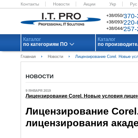
Контакты
Новости
Акции
Укр
Рус
370-
+38/050/
220-
+38/093/
257-
+38/044/
Каталог
Каталог
по категориям ПО
по производит
›
›
Главная
Новости
Лицензирование Corel. Новые ус
НОВОСТИ
9 ЯНВАРЯ 2019
Лицензирование Corel. Новые условия лице
Лицензирование Corel
лицензирования акаде