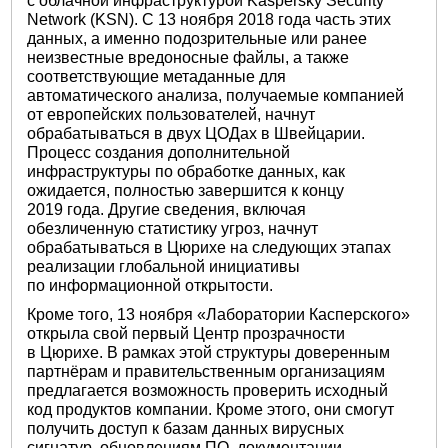
с облачной инфраструктурой Kaspersky Security
Network (KSN). С 13 ноября 2018 года часть этих
данных, а именно подозрительные или ранее
неизвестные вредоносные файлы, а также
соответствующие метаданные для
автоматического анализа, получаемые компанией
от европейских пользователей, начнут
обрабатываться в двух ЦОДах в Швейцарии.
Процесс создания дополнительной
инфраструктуры по обработке данных, как
ожидается, полностью завершится к концу
2019 года. Другие сведения, включая
обезличенную статистику угроз, начнут
обрабатываться в Цюрихе на следующих этапах
реализации глобальной инициативы
по информационной открытости.
Кроме того, 13 ноября «Лаборатории Касперского»
открыла свой первый Центр прозрачности
в Цюрихе. В рамках этой структуры доверенным
партнёрам и правительственным организациям
предлагается возможность проверить исходный
код продуктов компании. Кроме этого, они смогут
получить доступ к базам данных вирусных
сигнатур, обновлениям ПО, документации