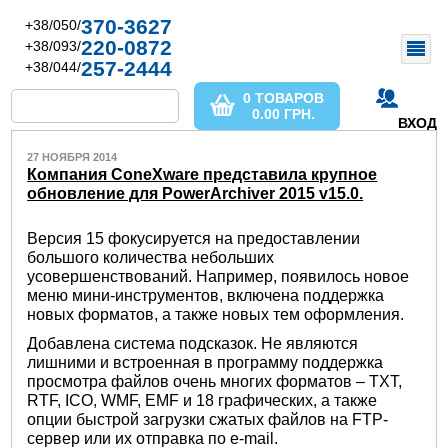
370-3627
+38/050/
220-0872
+38/093/
257-2444
+38/044/
0 ТОВАРОВ
0.00
ГРН.
ВХОД
27 НОЯБРЯ 2014
Компания ConeXware представила крупное
обновление для PowerArchiver 2015 v15.0.
Версия 15 фокусируется на предоставлении
большого количества небольших
усовершенствований. Например, появилось новое
меню мини-инструментов, включена поддержка
новых форматов, а также новых тем оформления.
Добавлена система подсказок. Не являются
лишними и встроенная в программу поддержка
просмотра файлов очень многих форматов – TXT,
RTF, ICO, WMF, EMF и 18 графических, а также
опции быcтрой загрузки сжатых файлов на FTP-
сервер или их отправка по e-mail.