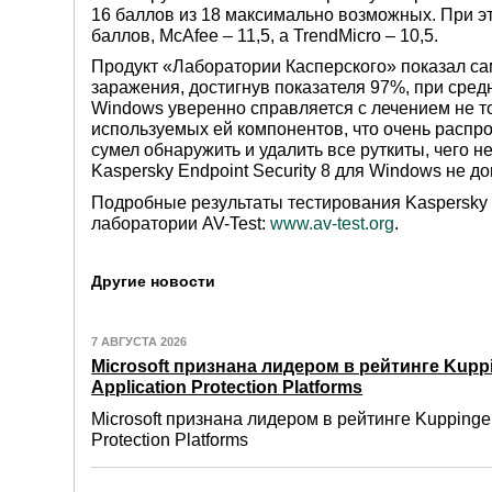
16 баллов из 18 максимально возможных. При э
баллов, McAfee – 11,5, а TrendMicro – 10,5.
Продукт «Лаборатории Касперского» показал сам
заражения, достигнув показателя 97%, при средн
Windows уверенно справляется с лечением не т
используемых ей компонентов, что очень распрос
сумел обнаружить и удалить все руткиты, чего не
Kaspersky Endpoint Security 8 для Windows не д
Подробные результаты тестирования Kaspersky E
лаборатории AV-Test:
www.av-test.org
.
Другие новости
7 АВГУСТА 2026
Microsoft признана лидером в рейтинге Kuppi
Application Protection Platforms
Microsoft признана лидером в рейтинге Kuppinger
Protection Platforms