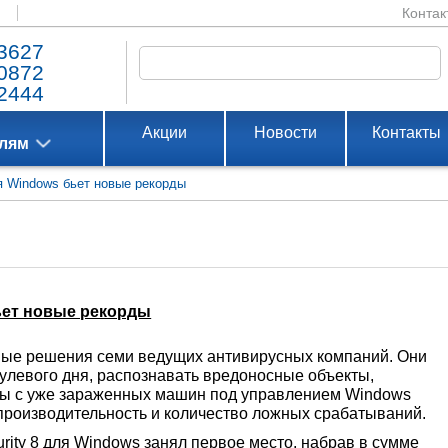
Контак
3627
0872
2444
Акции
Новости
Контакты
елям
ля Windows бьет новые рекорды
бьет новые рекорды
ные решения семи ведущих антивирусных компаний. Они
нулевого дня, распознавать вредоносные объекты,
мы с уже зараженных машин под управлением Windows
 производительность и количество ложных срабатываний.
rity 8 для Windows занял первое место, набрав в сумме