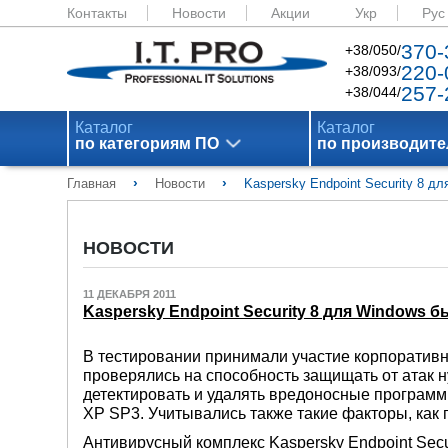
Контакты
Новости
Акции
Укр
Рус
370-
+38/050/
220-
+38/093/
257-
+38/044/
Каталог
Каталог
по категориям ПО
по производит
›
›
Главная
Новости
Kaspersky Endpoint Security 8 д
НОВОСТИ
11 ДЕКАБРЯ 2011
Kaspersky Endpoint Security 8 для Windows 
В тестировании принимали участие корпоратив
проверялись на способность защищать от атак 
детектировать и удалять вредоносные програм
XP SP3. Учитывались также такие факторы, как
Антивирусный комплекс Kaspersky Endpoint Secu