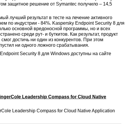
том защитное решение от Symantec получило – 14,5
ый лучший результат в тесте на лечение активного
ем по индустрии - 84%. Kaspersky Endpoint Security 8 для
олько основной вредоносной программы, но и всех
транено среди рут- и буткитов. Как результат, продукт
 смог достичь ни один из конкурентов. При этом
опустил ни одного ложного срабатывания.
ndpoint Security 8 для Windows доступны на сайте
ngerCole Leadership Compass for Cloud Native
Cole Leadership Compass for Cloud Native Application