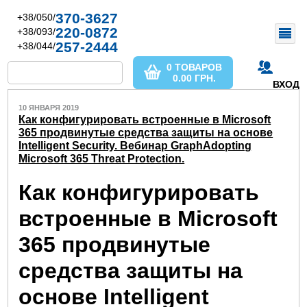
370-3627
+38/050/
220-0872
+38/093/
257-2444
+38/044/
0 ТОВАРОВ
0.00
ГРН.
ВХОД
10 ЯНВАРЯ 2019
Как конфигурировать встроенные в Microsoft
365 продвинутые средства защиты на основе
Intelligent Security. Вебинар GraphАdopting
Microsoft 365 Threat Protection.
Как конфигурировать
встроенные в Microsoft
365 продвинутые
средства защиты на
основе Intelligent