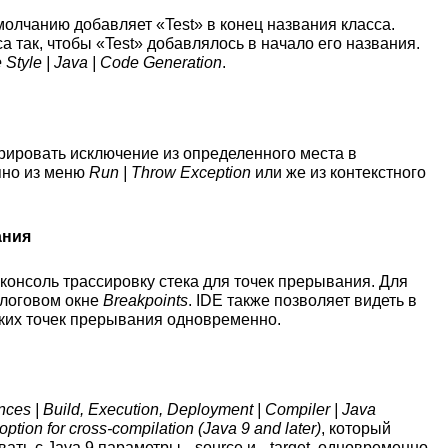
умолчанию добавляет «Test» в конец названия класса.
 так, чтобы «Test» добавлялось в начало его названия.
e Style | Java | Code Generation
.
рировать исключение из определенного места в
пно из меню
Run | Throw Exception
или же из контекстного
ания
в консоль трассировку стека для точек прерывания. Для
логовом окне
Breakpoints
. IDE также позволяет видеть в
ьких точек прерывания одновременно.
nces | Build, Execution, Deployment | Compiler | Java
option for cross-compilation (Java 9 and later)
, который
ть с Java 9 параметры --source и --target, одновременно