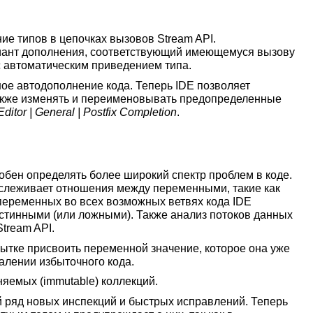
е типов в цепочках вызовов Stream API.
риант дополнения, соответствующий имеющемуся вызову
ант с автоматическим приведением типа.
ое автодополнение кода. Теперь IDE позволяет
также изменять и переименовывать предопределенные
Editor | General | Postfix Completion
.
собен определять более широкий спектр проблем в коде.
тслеживает отношения между переменными, такие как
переменных во всех возможных ветвях кода IDE
истинными (или ложными). Также анализ потоков данных
tream API.
ытке присвоить переменной значение, которое она уже
алении избыточного кода.
яемых (immutable) коллекций.
ый ряд новых инспекций и быстрых исправлений. Теперь