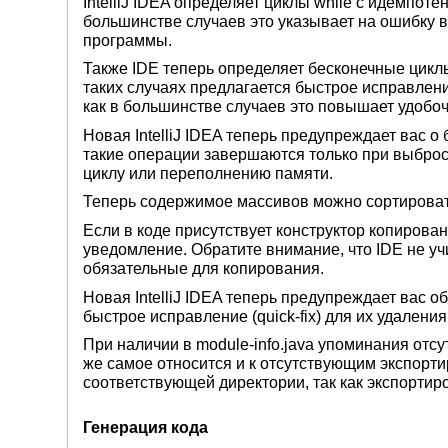
IntelliJ IDEA определяет циклы while с идемпоте
большинстве случаев это указывает на ошибку в
программы.
Также IDE теперь определяет бесконечные цик
таких случаях предлагается быстрое исправлен
как в большинстве случаев это повышает удобоч
Новая IntelliJ IDEA теперь предупреждает вас о
такие операции завершаются только при выброс
циклу или переполнению памяти.
Теперь содержимое массивов можно сортироват
Если в коде присутствует конструктор копирован
уведомление. Обратите внимание, что IDE не у
обязательные для копирования.
Новая IntelliJ IDEA теперь предупреждает вас 
быстрое исправление (quick-fix) для их удаления
При наличии в module-info.java упоминания отсу
же самое относится и к отсутствующим экспорти
соответствующей директории, так как экспортиро
Генерация кода