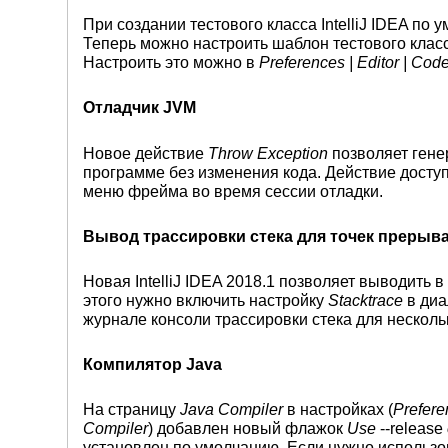
При создании тестового класса IntelliJ IDEA по 
Теперь можно настроить шаблон тестового класса
Настроить это можно в
Preferences | Editor | Cod
Отладчик JVM
Новое действие
Throw Exception
позволяет гене
программе без изменения кода. Действие досту
меню фрейма во время сессии отладки.
Вывод трассировки стека для точек прерыв
Новая IntelliJ IDEA 2018.1 позволяет выводить 
этого нужно включить настройку
Stacktrace
в диа
журнале консоли трассировки стека для нескол
Компилятор Java
На страницу
Java Compiler
в настройках (
Prefere
Compiler
) добавлен новый флажок
Use
--release
установлен по умолчанию. Если нужно использова