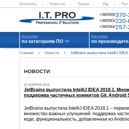
Контакты
Новости
Акции
Укр
Рус
370-
+38/050/
220-
+38/093/
257-
+38/044/
Каталог
Каталог
по категориям ПО
по производит
›
›
Главная
Новости
JetBrains выпустила IntelliJ ID
НОВОСТИ
12 АПРЕЛЯ 2018
JetBrains выпустила IntelliJ IDEA 2018.1. 
поддержка частичных коммитов Git, Android S
JetBrains выпустила IntelliJ IDEA 2018.1 – перв
множество важных улучшений: поддержка части
коде, функциональность, добавленная из Android