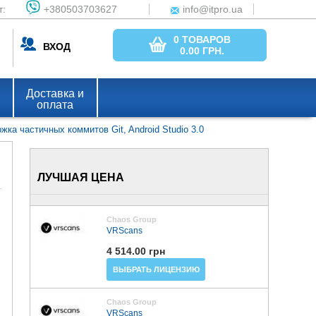
т:
+380503703627
info@itpro.ua
0 ТОВАРОВ
ВХОД
0.00
ГРН.
Доставка и
оплата
ка частичных коммитов Git, Android Studio 3.0
ЛУЧШАЯ ЦЕНА
Chaos Group
VRScans
4 514.00 грн
ВЫБРАТЬ ЛИЦЕНЗИЮ
Chaos Group
VRScans