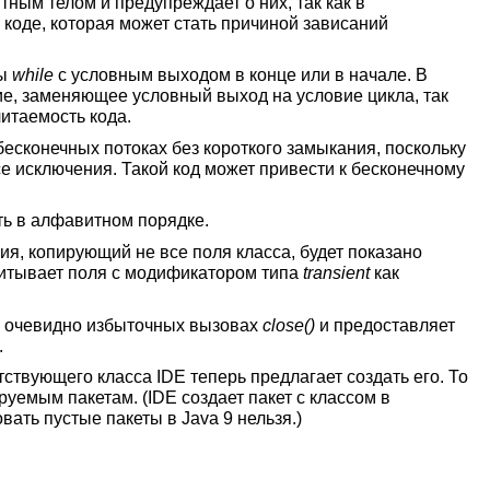
нтным телом и предупреждает о них, так как в
 коде, которая может стать причиной зависаний
лы
while
с условным выходом в конце или в начале. В
ие, заменяющее условный выход на условие цикла, так
итаемость кода.
 бесконечных потоках без короткого замыкания, поскольку
е исключения. Такой код может привести к бесконечному
ь в алфавитном порядке.
ия, копирующий не все поля класса, будет показано
читывает поля с модификатором типа
transient
как
об очевидно избыточных вызовах
close()
и предоставляет
.
тствующего класса IDE теперь предлагает создать его. То
руемым пакетам. (IDE создает пакет с классом в
вать пустые пакеты в Java 9 нельзя.)