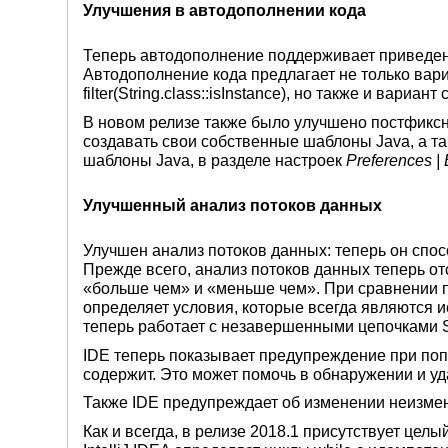
Улучшения в автодополнении кода
Теперь автодополнение поддерживает приведени
Автодополнение кода предлагает не только ва
filter(String.class::isInstance), но также и вари
В новом релизе также было улучшено постфиксн
создавать свои собственные шаблоны Java, а 
шаблоны Java, в разделе настроек
Preferences | 
Улучшенный анализ потоков данных
Улучшен анализ потоков данных: теперь он спо
Прежде всего, анализ потоков данных теперь о
«больше чем» и «меньше чем». При сравнении 
определяет условия, которые всегда являются 
теперь работает с незавершенными цепочками S
IDE теперь показывает предупреждение при поп
содержит. Это может помочь в обнаружении и уд
Также IDE предупреждает об изменении неизмен
Как и всегда, в релизе 2018.1 присутствует цел