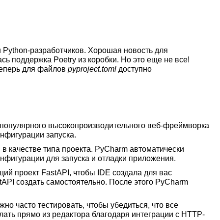
и Python-разработчиков. Хорошая новость для
сь поддержка Poetry из коробки. Но это еще не все!
 теперь для файлов
pyproject.toml
доступно
 популярного высокопроизводительного веб-фреймворка
онфигурации запуска.
I в качестве типа проекта. PyCharm автоматически
онфигурации для запуска и отладки приложения.
ий проект FastAPI, чтобы IDE создала для вас
tAPI создать самостоятельно. После этого PyCharm
жно часто тестировать, чтобы убедиться, что все
елать прямо из редактора благодаря интеграции с HTTP-