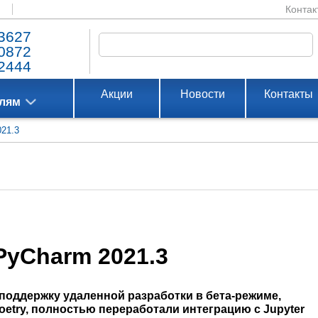
Контак
3627
0872
2444
Акции
Новости
Контакты
елям
021.3
PyCharm 2021.3
поддержку удаленной разработки в бета-режиме,
oetry, полностью переработали интеграцию с Jupyter