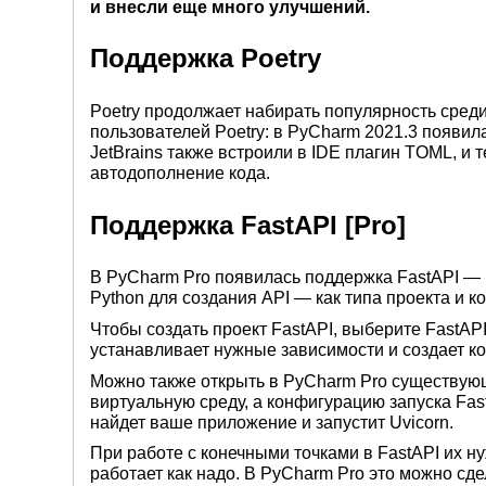
и внесли еще много улучшений.
Поддержка Poetry
Poetry продолжает набирать популярность сред
пользователей Poetry: в PyCharm 2021.3 появила
JetBrains также встроили в IDE плагин TOML, и
автодополнение кода.
Поддержка FastAPI [Pro]
В PyCharm Pro появилась поддержка FastAPI —
Python для создания API — как типа проекта и к
Чтобы создать проект FastAPI, выберите FastAP
устанавливает нужные зависимости и создает к
Можно также открыть в PyCharm Pro существующ
виртуальную среду, а конфигурацию запуска Fas
найдет ваше приложение и запустит Uvicorn.
При работе с конечными точками в FastAPI их ну
работает как надо. В PyCharm Pro это можно сд