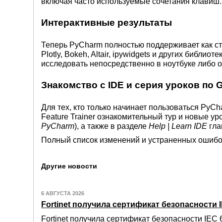
включая часто используемые сочетания клавиш.
Интерактивные результаты
Теперь PyCharm полностью поддерживает как ста
Plotly, Bokeh, Altair, ipywidgets и других библ
исследовать непосредственно в ноутбуке либо о
Знакомство с IDE и серия уроков по G
Для тех, кто только начинает пользоваться PyC
Feature Trainer ознакомительный тур и новые ур
PyCharm
), а также в разделе
Help | Learn IDE
гла
Полный список изменений и устраненных ошибок
Другие новости
6 АВГУСТА 2026
Fortinet получила сертификат безопасности IE
Fortinet получила сертификат безопасности IEC 6