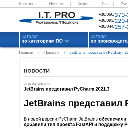
Контакты
Новости
Акции
Укр
Рус
370-
+38/050/
220-
+38/093/
257-
+38/044/
Каталог
Каталог
по категориям ПО
по производит
›
›
Главная
Новости
JetBrains представил PyCharm 2
НОВОСТИ
23 ДЕКАБРЯ 2021
JetBrains представил PyCharm 2021.3
JetBrains представил 
В новой версии PyCharm JetBrains
обеспечили 
добавили тип проекта FastAPI и поддержку P