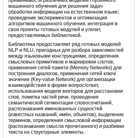
применимости различных моделей глубинного
машинного обучения для решения задач
обработки информации на естественном языке;
проведение экспериментов и оптимизация
алгоритмов машинного обучения; интеграция в
свои проекты готовых модулей и утилит,
предоставляемых библиотекой.
Библиотека предоставляет ряд готовых моделей
NLP и NLU, пригодных для разбора зависимостей
между языковыми конструкциями, определения
смысловых примитивов и маркировки слотов,
применения сетей памяти (Memory Networks) для
построения диалогов, применения сетей ключ/
значение (Key-value Network) для организации
взаимодействия в форме вопрос/ответ,
использования модели векторов для расстановки
слов, пометка частей речи, проведения
семантической сегментации словосочетаний,
распознавания именованных сущностей
(известных названий, имён, объектов), выделение
терминов, определения смысловой информации
(распознавание смысла прочитанного) и разбивки
текста на структурные элементы.