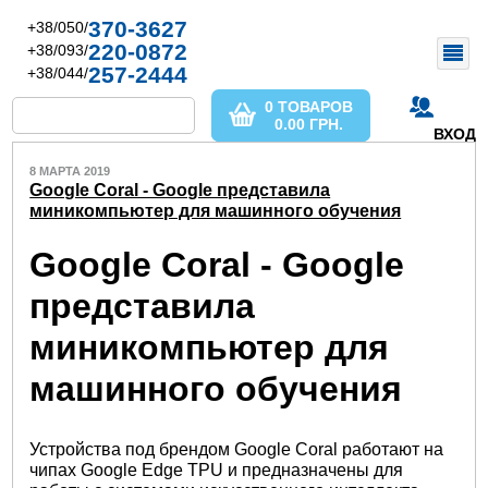
370-3627
+38/050/
220-0872
+38/093/
257-2444
+38/044/
0 ТОВАРОВ
0.00
ГРН.
ВХОД
8 МАРТА 2019
Google Coral - Google представила
миникомпьютер для машинного обучения
Google Coral - Google
представила
миникомпьютер для
машинного обучения
Устройства под брендом Google Coral работают на
чипах Google Edge TPU и предназначены для