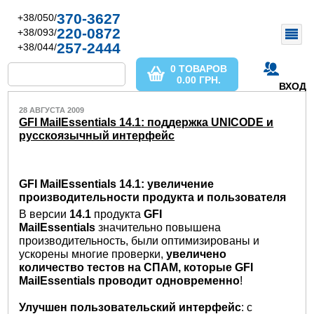
370-3627
+38/050/
220-0872
+38/093/
257-2444
+38/044/
0 ТОВАРОВ
0.00
ГРН.
ВХОД
28 АВГУСТА 2009
GFI MailEssentials 14.1: поддержка UNICODE и
русскоязычный интерфейс
GFI MailEssentials 14.1: увеличение
производительности продукта и пользователя
В версии
14.1
продукта
GFI
MailEssentials
значительно повышена
производительность, были оптимизированы и
ускорены многие проверки,
увеличено
количество тестов на СПАМ, которые GFI
MailEssentials проводит одновременно
!
Улучшен пользовательский интерфейс
: с