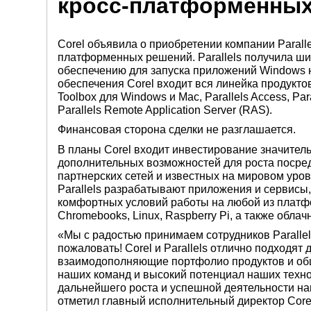
кросс-платформенны
Corel объявила о приобретении компании Paralle
платформенных решений. Parallels получила ш
обеспечению для запуска приложений Windows 
обеспечения Corel входит вся линейка продуктов P
Toolbox для Windows и Mac, Parallels Access, Pa
Parallels Remote Application Server (RAS).
Финансовая сторона сделки не разглашается.
В планы Corel входит инвестирование значительн
дополнительных возможностей для роста посре
партнерских сетей и известных на мировом уров
Parallels разрабатывают приложения и сервис
комфортных условий работы на любой из платфо
Chromebooks, Linux, Raspberry Pi, а также обла
«Мы с радостью принимаем сотрудников Parallel
пожаловать! Corel и Parallels отлично подходят
взаимодополняющие портфолио продуктов и общ
наших команд и высокий потенциал наших техн
дальнейшего роста и успешной деятельности на
отметил главный исполнительный директор Core