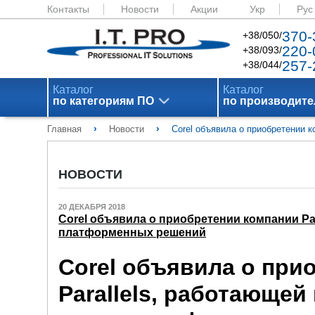
Контакты
Новости
Акции
Укр
Рус
370-
+38/050/
220-
+38/093/
257-
+38/044/
Каталог
Каталог
по категориям ПО
по производит
›
›
Главная
Новости
Corel объявила о приобретении 
НОВОСТИ
20 ДЕКАБРЯ 2018
Corel объявила о приобретении компании Par
платформенных решений
Corel объявила о при
Parallels, работающей