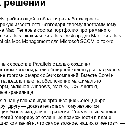
х решений
ls, работающей в области разработки кросс-
ирокую известность благодаря своему программному
на Mac. Теперь в состав портфолио программного
arallels, включая Parallels Desktop для Mac, Parallels
rallels Mac Management для Microsoft SCCM, а также
ых средств в Parallels с целью создания
дством консолидации обширной клиентуры, надежных
не торговых марок обеих компаний. Вместе Corel и
ы, направленные на обеспечение максимально
рм, включая Windows, macOS, iOS, Android,
чные хранилища.
s в нашу глобальную организацию Corel. Добро
 друг другу — доказательством тому являются
ие бизнес-модели и стратегии. Совместные усилия
ологий генерируют отличные возможности в плане
ших компаний и, что самое важное, наших клиентов», —
l.