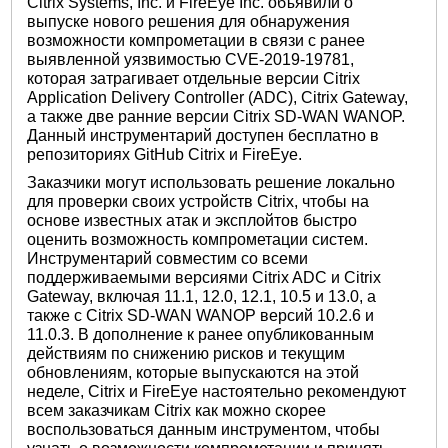
Citrix Systems, Inc. и FireEye Inc. объявили о
выпуске нового решения для обнаружения
возможности компрометации в связи с ранее
выявленной уязвимостью CVE-2019-19781,
которая затрагивает отдельные версии Citrix
Application Delivery Controller (ADC), Citrix Gateway,
а также две ранние версии Citrix SD-WAN WANOP.
Данный инструментарий доступен бесплатно в
репозиториях GitHub Citrix и FireEye.
Заказчики могут использовать решение локально
для проверки своих устройств Citrix, чтобы на
основе известных атак и эксплойтов быстро
оценить возможность компрометации систем.
Инструментарий совместим со всеми
поддерживаемыми версиями Citrix ADC и Citrix
Gateway, включая 11.1, 12.0, 12.1, 10.5 и 13.0, а
также с Citrix SD-WAN WANOP версий 10.2.6 и
11.0.3. В дополнение к ранее опубликованным
действиям по снижению рисков и текущим
обновлениям, которые выпускаются на этой
неделе, Citrix и FireEye настоятельно рекомендуют
всем заказчикам Citrix как можно скорее
воспользоваться данным инструментом, чтобы