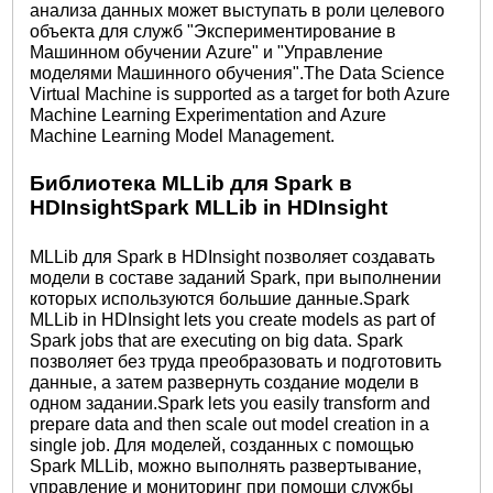
анализа данных может выступать в роли целевого
объекта для служб "Экспериментирование в
Машинном обучении Azure" и "Управление
моделями Машинного обучения".The Data Science
Virtual Machine is supported as a target for both Azure
Machine Learning Experimentation and Azure
Machine Learning Model Management.
Библиотека MLLib для Spark в
HDInsightSpark MLLib in HDInsight
MLLib для Spark в HDInsight позволяет создавать
модели в составе заданий Spark, при выполнении
которых используются большие данные.Spark
MLLib in HDInsight lets you create models as part of
Spark jobs that are executing on big data. Spark
позволяет без труда преобразовать и подготовить
данные, а затем развернуть создание модели в
одном задании.Spark lets you easily transform and
prepare data and then scale out model creation in a
single job. Для моделей, созданных с помощью
Spark MLLib, можно выполнять развертывание,
управление и мониторинг при помощи службы