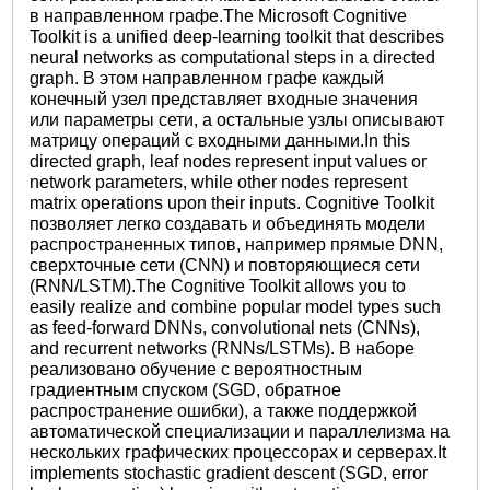
в направленном графе.The Microsoft Cognitive
Toolkit is a unified deep-learning toolkit that describes
neural networks as computational steps in a directed
graph. В этом направленном графе каждый
конечный узел представляет входные значения
или параметры сети, а остальные узлы описывают
матрицу операций с входными данными.In this
directed graph, leaf nodes represent input values or
network parameters, while other nodes represent
matrix operations upon their inputs. Cognitive Toolkit
позволяет легко создавать и объединять модели
распространенных типов, например прямые DNN,
сверхточные сети (CNN) и повторяющиеся сети
(RNN/LSTM).The Cognitive Toolkit allows you to
easily realize and combine popular model types such
as feed-forward DNNs, convolutional nets (CNNs),
and recurrent networks (RNNs/LSTMs). В наборе
реализовано обучение с вероятностным
градиентным спуском (SGD, обратное
распространение ошибки), а также поддержкой
автоматической специализации и параллелизма на
нескольких графических процессорах и серверах.It
implements stochastic gradient descent (SGD, error