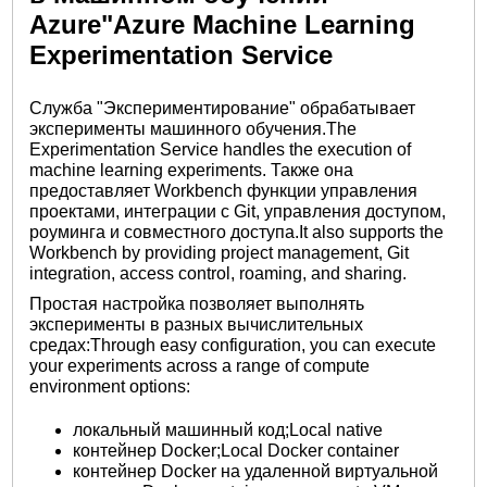
Azure"Azure Machine Learning
Experimentation Service
Служба "Экспериментирование" обрабатывает
эксперименты машинного обучения.The
Experimentation Service handles the execution of
machine learning experiments. Также она
предоставляет Workbench функции управления
проектами, интеграции с Git, управления доступом,
роуминга и совместного доступа.It also supports the
Workbench by providing project management, Git
integration, access control, roaming, and sharing.
Простая настройка позволяет выполнять
эксперименты в разных вычислительных
средах:Through easy configuration, you can execute
your experiments across a range of compute
environment options:
локальный машинный код;Local native
контейнер Docker;Local Docker container
контейнер Docker на удаленной виртуальной