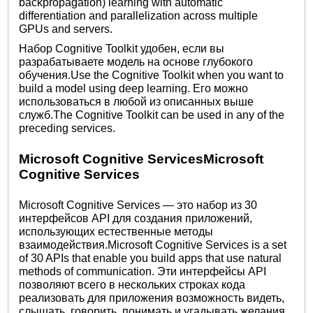
backpropagation) learning with automatic
differentiation and parallelization across multiple
GPUs and servers.
Набор Cognitive Toolkit удобен, если вы
разрабатываете модель на основе глубокого
обучения.Use the Cognitive Toolkit when you want to
build a model using deep learning. Его можно
использоваться в любой из описанных выше
служб.The Cognitive Toolkit can be used in any of the
preceding services.
Microsoft Cognitive ServicesMicrosoft
Cognitive Services
Microsoft Cognitive Services — это набор из 30
интерфейсов API для создания приложений,
использующих естественные методы
взаимодействия.Microsoft Cognitive Services is a set
of 30 APIs that enable you build apps that use natural
methods of communication. Эти интерфейсы API
позволяют всего в нескольких строках кода
реализовать для приложения возможность видеть,
слышать, говорить, понимать и угадывать желания