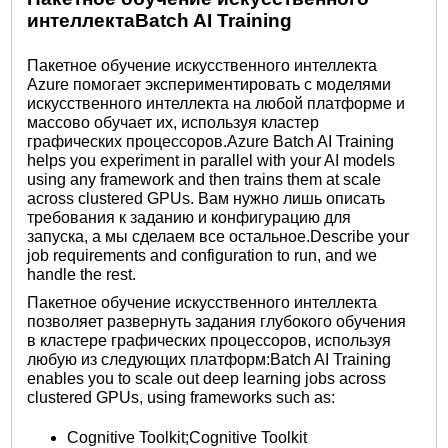
интеллектаBatch AI Training
Пакетное обучение искусственного интеллекта
Azure помогает экспериментировать с моделями
искусственного интеллекта на любой платформе и
массово обучает их, используя кластер
графических процессоров.Azure Batch AI Training
helps you experiment in parallel with your AI models
using any framework and then trains them at scale
across clustered GPUs. Вам нужно лишь описать
требования к заданию и конфигурацию для
запуска, а мы сделаем все остальное.Describe your
job requirements and configuration to run, and we
handle the rest.
Пакетное обучение искусственного интеллекта
позволяет развернуть задания глубокого обучения
в кластере графических процессоров, используя
любую из следующих платформ:Batch AI Training
enables you to scale out deep learning jobs across
clustered GPUs, using frameworks such as:
Cognitive Toolkit;Cognitive Toolkit