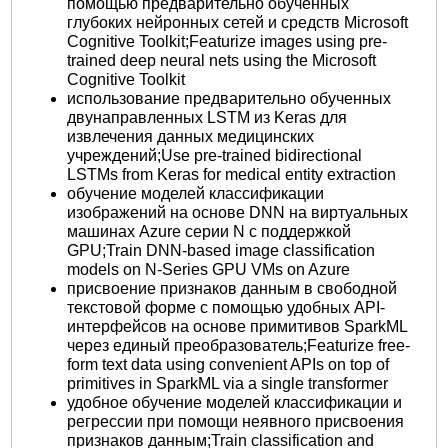
помощью предварительно обученных
глубоких нейронных сетей и средств Microsoft
Cognitive Toolkit;Featurize images using pre-
trained deep neural nets using the Microsoft
Cognitive Toolkit
использование предварительно обученных
двунаправленных LSTM из Keras для
извлечения данных медицинских
учреждений;Use pre-trained bidirectional
LSTMs from Keras for medical entity extraction
обучение моделей классификации
изображений на основе DNN на виртуальных
машинах Azure серии N с поддержкой
GPU;Train DNN-based image classification
models on N-Series GPU VMs on Azure
присвоение признаков данным в свободной
текстовой форме с помощью удобных API-
интерфейсов на основе примитивов SparkML
через единый преобразователь;Featurize free-
form text data using convenient APIs on top of
primitives in SparkML via a single transformer
удобное обучение моделей классификации и
регрессии при помощи неявного присвоения
признаков данным;Train classification and