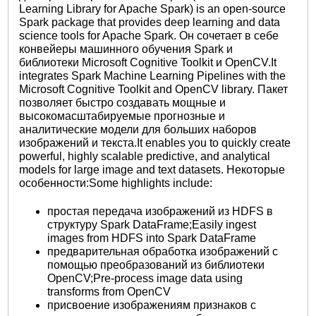
Learning Library for Apache Spark) is an open-source
Spark package that provides deep learning and data
science tools for Apache Spark. Он сочетает в себе
конвейеры машинного обучения Spark и
библиотеки Microsoft Cognitive Toolkit и OpenCV.It
integrates Spark Machine Learning Pipelines with the
Microsoft Cognitive Toolkit and OpenCV library. Пакет
позволяет быстро создавать мощные и
высокомасштабируемые прогнозные и
аналитические модели для больших наборов
изображений и текста.It enables you to quickly create
powerful, highly scalable predictive, and analytical
models for large image and text datasets. Некоторые
особенности:Some highlights include:
простая передача изображений из HDFS в
структуру Spark DataFrame;Easily ingest
images from HDFS into Spark DataFrame
предварительная обработка изображений с
помощью преобразований из библиотеки
OpenCV;Pre-process image data using
transforms from OpenCV
присвоение изображениям признаков с