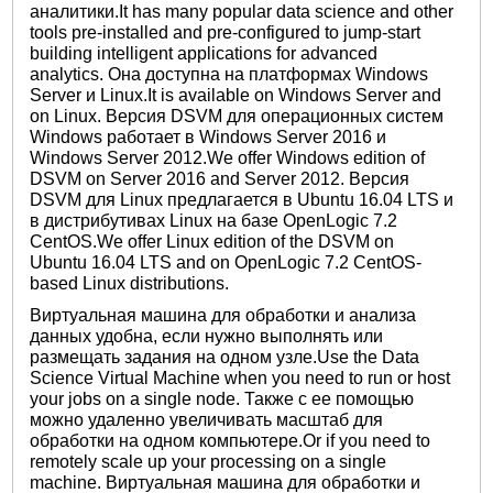
аналитики.It has many popular data science and other
tools pre-installed and pre-configured to jump-start
building intelligent applications for advanced
analytics. Она доступна на платформах Windows
Server и Linux.It is available on Windows Server and
on Linux. Версия DSVM для операционных систем
Windows работает в Windows Server 2016 и
Windows Server 2012.We offer Windows edition of
DSVM on Server 2016 and Server 2012. Версия
DSVM для Linux предлагается в Ubuntu 16.04 LTS и
в дистрибутивах Linux на базе OpenLogic 7.2
CentOS.We offer Linux edition of the DSVM on
Ubuntu 16.04 LTS and on OpenLogic 7.2 CentOS-
based Linux distributions.
Виртуальная машина для обработки и анализа
данных удобна, если нужно выполнять или
размещать задания на одном узле.Use the Data
Science Virtual Machine when you need to run or host
your jobs on a single node. Также с ее помощью
можно удаленно увеличивать масштаб для
обработки на одном компьютере.Or if you need to
remotely scale up your processing on a single
machine. Виртуальная машина для обработки и