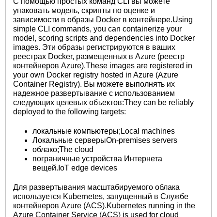
С помощью простых команд CLI вы можете
упаковать модель, скрипты по оценке и
зависимости в образы Docker в контейнере.Using
simple CLI commands, you can containerize your
model, scoring scripts and dependencies into Docker
images. Эти образы регистрируются в ваших
реестрах Docker, размещенных в Azure (реестр
контейнеров Azure).These images are registered in
your own Docker registry hosted in Azure (Azure
Container Registry). Вы можете выполнять их
надежное развертывание с использованием
следующих целевых объектов:They can be reliably
deployed to the following targets:
локальные компьютеры;Local machines
Локальные серверыOn-premises servers
облако;The cloud
пограничные устройства Интернета
вещей.IoT edge devices
Для развертывания масштабируемого облака
используется Kubernetes, запущенный в Службе
контейнеров Azure (ACS).Kubernetes running in the
Azure Container Service (ACS) is used for cloud