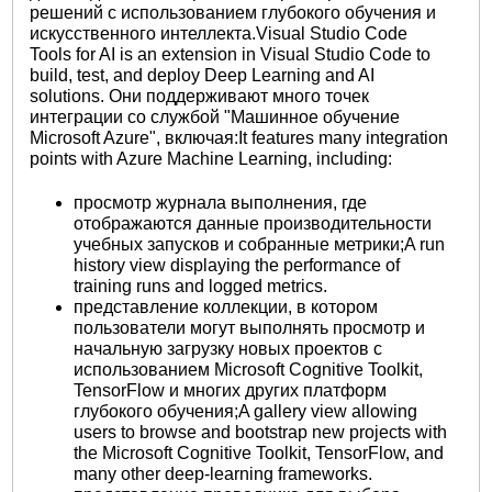
решений с использованием глубокого обучения и
искусственного интеллекта.Visual Studio Code
Tools for AI is an extension in Visual Studio Code to
build, test, and deploy Deep Learning and AI
solutions. Они поддерживают много точек
интеграции со службой "Машинное обучение
Microsoft Azure", включая:It features many integration
points with Azure Machine Learning, including:
просмотр журнала выполнения, где
отображаются данные производительности
учебных запусков и собранные метрики;A run
history view displaying the performance of
training runs and logged metrics.
представление коллекции, в котором
пользователи могут выполнять просмотр и
начальную загрузку новых проектов с
использованием Microsoft Cognitive Toolkit,
TensorFlow и многих других платформ
глубокого обучения;A gallery view allowing
users to browse and bootstrap new projects with
the Microsoft Cognitive Toolkit, TensorFlow, and
many other deep-learning frameworks.