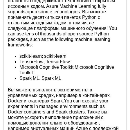
полностью поддерживает технологии с открытым
исходным кодом. Azure Machine Learning fully
supports open source technologies. Вы можете
применять десятки тысяч пакетов Python с
открытым исходным кодом, в том числе
следующие платформы машинного обучения: You
can use tens of thousands of open source Python
packages, such as the following machine learning
frameworks:
scikit-learn; scikit-learn
TensorFlow; TensorFlow
Microsoft Cognitive Toolkit Microsoft Cognitive
Toolkit
Spark ML. Spark ML
Вы можете выполнять эксперименты в
управляемых средах, например в контейнерах
Docker и кластерах Spark.You can execute your
experiments in managed environments such as
Docker containers and Spark clusters. Также вы
можете ускорить выполнение приложений с
помощью дополнительного оборудования,
например виртуальных машин Azure с поддержкой