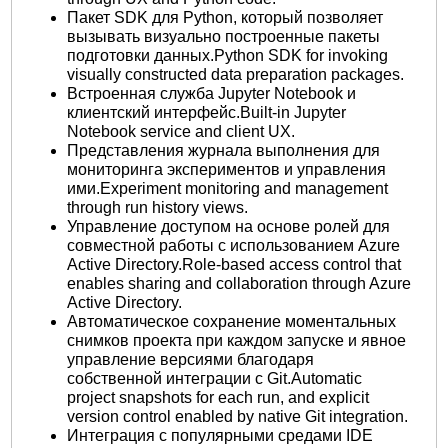
Пакет SDK для Python, который позволяет
вызывать визуально построенные пакеты
подготовки данных.Python SDK for invoking
visually constructed data preparation packages.
Встроенная служба Jupyter Notebook и
клиентский интерфейс.Built-in Jupyter
Notebook service and client UX.
Представления журнала выполнения для
мониторинга экспериментов и управления
ими.Experiment monitoring and management
through run history views.
Управление доступом на основе ролей для
совместной работы с использованием Azure
Active Directory.Role-based access control that
enables sharing and collaboration through Azure
Active Directory.
Автоматическое сохранение моментальных
снимков проекта при каждом запуске и явное
управление версиями благодаря
собственной интеграции с Git.Automatic
project snapshots for each run, and explicit
version control enabled by native Git integration.
Интеграция с популярными средами IDE