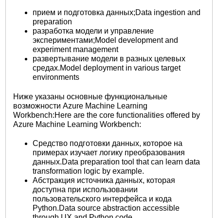
прием и подготовка данных;Data ingestion and
preparation
разработка модели и управление
экспериментами;Model development and
experiment management
развертывание модели в разных целевых
средах.Model deployment in various target
environments
Ниже указаны основные функциональные
возможности Azure Machine Learning
Workbench:Here are the core functionalities offered by
Azure Machine Learning Workbench:
Средство подготовки данных, которое на
примерах изучает логику преобразования
данных.Data preparation tool that can learn data
transformation logic by example.
Абстракция источника данных, которая
доступна при использовании
пользовательского интерфейса и кода
Python.Data source abstraction accessible
through UX and Python code.