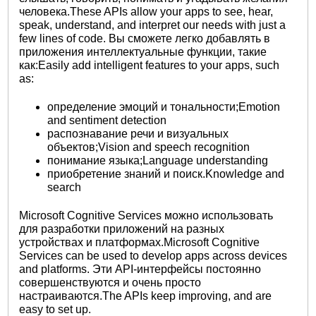
человека.These APIs allow your apps to see, hear,
speak, understand, and interpret our needs with just a
few lines of code. Вы сможете легко добавлять в
приложения интеллектуальные функции, такие
как:Easily add intelligent features to your apps, such
as:
определение эмоций и тональности;Emotion
and sentiment detection
распознавание речи и визуальных
объектов;Vision and speech recognition
понимание языка;Language understanding
приобретение знаний и поиск.Knowledge and
search
Microsoft Cognitive Services можно использовать
для разработки приложений на разных
устройствах и платформах.Microsoft Cognitive
Services can be used to develop apps across devices
and platforms. Эти API-интерфейсы постоянно
совершенствуются и очень просто
настраиваются.The APIs keep improving, and are
easy to set up.