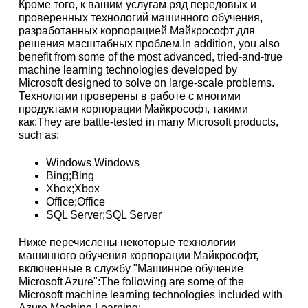
Кроме того, к вашим услугам ряд передовых и
проверенных технологий машинного обучения,
разработанных корпорацией Майкрософт для
решения масштабных проблем.In addition, you also
benefit from some of the most advanced, tried-and-true
machine learning technologies developed by
Microsoft designed to solve on large-scale problems.
Технологии проверены в работе с многими
продуктами корпорации Майкрософт, такими
как:They are battle-tested in many Microsoft products,
such as:
Windows Windows
Bing;Bing
Xbox;Xbox
Office;Office
SQL Server;SQL Server
Ниже перечислены некоторые технологии
машинного обучения корпорации Майкрософт,
включенные в службу "Машинное обучение
Microsoft Azure":The following are some of the
Microsoft machine learning technologies included with
Azure Machine Learning: