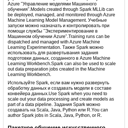
Azure "Управление моделями Машинного
обучения".Models created through Spark MLLib can
be deployed, managed, and monitored through Azure
Machine Learning Model Management. Учебные
запуски можно назначать и контролировать при
помощи службы "Экспериментирование в
Машинном обучении Azure".Training runs can be
dispatched and managed with Azure Machine
Learning Experimentation. Также Spark можно
использовать для развертывания задания
подготовки данных, созданного в Azure Machine
Learning Workbench.Spark can also be used to scale
out data preparation jobs created in the Machine
Learning Workbench.
Используйте Spark, если вам нужно развернуть
обработку данных и создавать модели в составе
конвейера данных.Use Spark when you need to
scale out your data processing and create models as
part of a data pipeline. Задания Spark можно
создавать на Scala, Java, Python или R.You can
author Spark jobs in Scala, Java, Python, or R.
Пакетное обучение искусственного