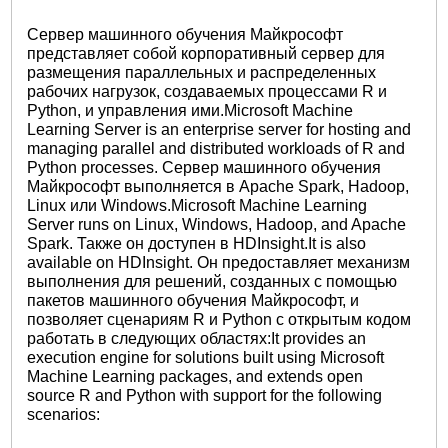
Сервер машинного обучения Майкрософт
представляет собой корпоративный сервер для
размещения параллельных и распределенных
рабочих нагрузок, создаваемых процессами R и
Python, и управления ими.Microsoft Machine
Learning Server is an enterprise server for hosting and
managing parallel and distributed workloads of R and
Python processes. Сервер машинного обучения
Майкрософт выполняется в Apache Spark, Hadoop,
Linux или Windows.Microsoft Machine Learning
Server runs on Linux, Windows, Hadoop, and Apache
Spark. Также он доступен в HDInsight.It is also
available on HDInsight. Он предоставляет механизм
выполнения для решений, созданных с помощью
пакетов машинного обучения Майкрософт, и
позволяет сценариям R и Python с открытым кодом
работать в следующих областях:It provides an
execution engine for solutions built using Microsoft
Machine Learning packages, and extends open
source R and Python with support for the following
scenarios: