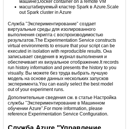
машине;Docker container on a remote VM
масштабируемый кластер Spark в Azure.Scale
out Spark cluster in Azure
Служба "Экспериментирование" создает
виртуальные среды для изолированного
выполнения скрипта с воспроизводимостью
результатов.The Experimentation Service constructs
virtual environments to ensure that your script can be
executed in isolation with reproducible results. Она
записывает сведения в журнал выполнения и
обеспечивает их визуальное отображение.It records
run history information and presents the history to you
visually. Вы можете без труда выбрать лучшую
модель на основе данных нескольких запусков
эксперимента.You can easily select the best model
out of your experiment runs.
Дополнительные сведения см. в статье Настройка
службы "Экспериментирование в Машинном
обучении Azure".For more information, please
reference Experimentation Service Configuration.
Служба Azure "Управление