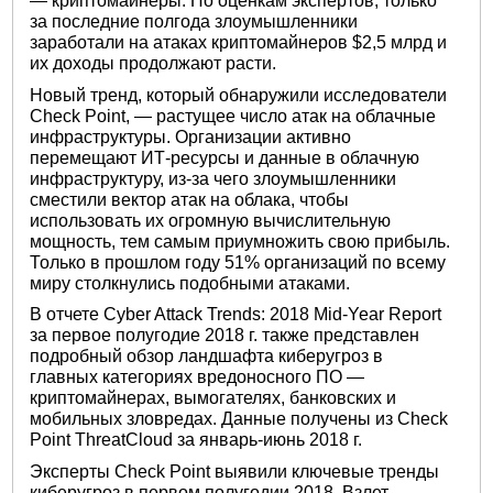
— криптомайнеры. По оценкам экспертов, только
за последние полгода злоумышленники
заработали на атаках криптомайнеров $2,5 млрд и
их доходы продолжают расти.
Новый тренд, который обнаружили исследователи
Check Point, — растущее число атак на облачные
инфраструктуры. Организации активно
перемещают ИТ-ресурсы и данные в облачную
инфраструктуру, из-за чего злоумышленники
сместили вектор атак на облака, чтобы
использовать их огромную вычислительную
мощность, тем самым приумножить свою прибыль.
Только в прошлом году 51% организаций по всему
миру столкнулись подобными атаками.
В отчете Cyber Attack Trends: 2018 Mid-Year Report
за первое полугодие 2018 г. также представлен
подробный обзор ландшафта киберугроз в
главных категориях вредоносного ПО —
криптомайнерах, вымогателях, банковских и
мобильных зловредах. Данные получены из Check
Point ThreatCloud за январь-июнь 2018 г.
Эксперты Check Point выявили ключевые тренды
киберугроз в первом полугодии 2018. Взлет