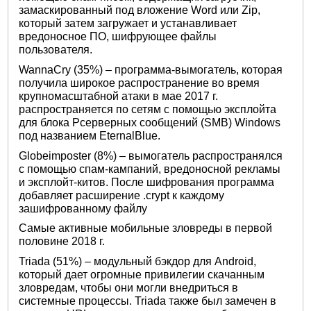
замаскированный под вложение Word или Zip,
который затем загружает и устанавливает
вредоносное ПО, шифрующее файлы
пользователя.
WannaCry (35%) – программа-вымогатель, которая
получила широкое распространение во время
крупномасштабной атаки в мае 2017 г.
распространяется по сетям с помощью эксплойта
для блока Рсерверных сообщений (SMB) Windows
под названием EternalBlue.
Globeimposter (8%) – вымогатель распространялся
с помощью спам-кампаний, вредоносной рекламы
и эксплойт-китов. После шифрования программа
добавляет расширение .crypt к каждому
зашифрованному файлу
Самые активные мобильные зловреды в первой
половине 2018 г.
Triada (51%) – модульный бэкдор для Android,
который дает огромные привилегии скачанным
зловредам, чтобы они могли внедриться в
системные процессы. Triada также был замечен в