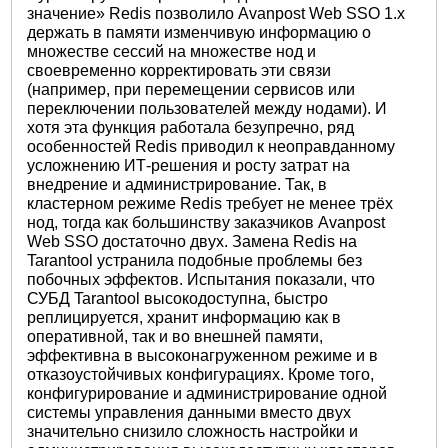
значение» Redis позволило Avanpost Web SSO 1.х
держать в памяти изменчивую информацию о
множестве сессий на множестве нод и
своевременно корректировать эти связи
(например, при перемещении сервисов или
переключении пользователей между нодами). И
хотя эта функция работала безупречно, ряд
особенностей Redis приводил к неоправданному
усложнению ИТ-решения и росту затрат на
внедрение и администрирование. Так, в
кластерном режиме Redis требует не менее трёх
нод, тогда как большинству заказчиков Avanpost
Web SSO достаточно двух. Замена Redis на
Tarantool устранила подобные проблемы без
побочных эффектов. Испытания показали, что
СУБД Tarantool высокодоступна, быстро
реплицируется, хранит информацию как в
оперативной, так и во внешней памяти,
эффективна в высоконагруженном режиме и в
отказоустойчивых конфигурациях. Кроме того,
конфигурирование и администрирование одной
системы управления данными вместо двух
значительно снизило сложность настройки и