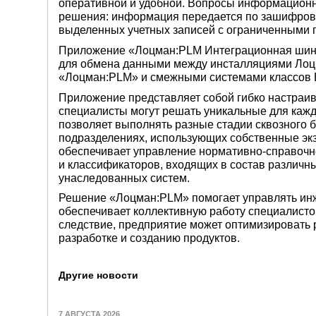
оперативной и удобной. Вопросы информационн
решения: информация передается по зашифрова
выделенных учетных записей с ограниченными
Приложение «Лоцман:PLM Интеграционная шин
для обмена данными между инсталляциями Лоцм
«Лоцман:PLM» и смежными системами классов 
Приложение представляет собой гибко настраи
специалисты могут решать уникальные для кажд
позволяет выполнять разные стадии сквозного 
подразделениях, использующих собственные э
обеспечивает управление нормативно-справоч
и классификаторов, входящих в состав различ
унаследованных систем.
Решение «Лоцман:PLM» помогает управлять ин
обеспечивает коллективную работу специалист
следствие, предприятие может оптимизировать
разработке и созданию продуктов.
Другие новости
7 АВГУСТА 2026