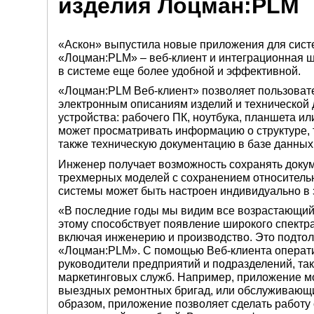
изделия Лоцман:PLM
«Аскон» выпустила новые приложения для сис
«Лоцман:PLM» – веб-клиент и интеграционная 
в системе еще более удобной и эффективной.
«Лоцман:PLM Веб-клиент» позволяет пользоват
электронным описаниям изделий и технической 
устройства: рабочего ПК, ноутбука, планшета и
может просматривать информацию о структуре, 
также техническую документацию в базе данны
Инженер получает возможность сохранять докум
трехмерных моделей с сохранением относитель
системы может быть настроен индивидуально в 
«В последние годы мы видим все возрастающий 
этому способствует появление широкого спектр
включая инженерию и производство. Это подтол
«Лоцман:PLM». С помощью Веб-клиента операти
руководители предприятий и подразделений, так
маркетинговых служб. Например, приложение мо
выездных ремонтных бригад, или обслуживающи
образом, приложение позволяет сделать работу 