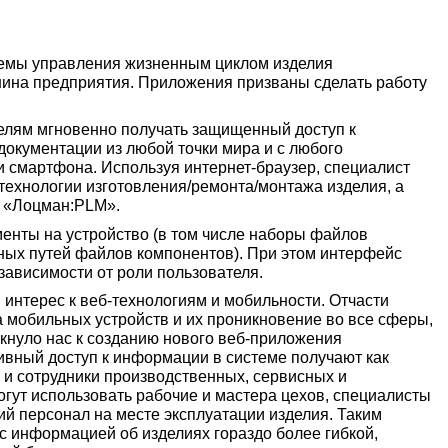
темы управления жизненным циклом изделия
шина предприятия. Приложения призваны сделать работу
елям мгновенно получать защищенный доступ к
документации из любой точки мира и с любого
ли смартфона. Используя интернет-браузер, специалист
технологии изготовления/ремонта/монтажа изделия, а
х «Лоцман:PLM».
енты на устройство (в том числе наборы файлов
ных путей файлов компонентов). При этом интерфейс
зависимости от роли пользователя.
интерес к веб-технологиям и мобильности. Отчасти
а мобильных устройств и их проникновение во все сферы,
кнуло нас к созданию нового веб-приложения
вный доступ к информации в системе получают как
 и сотрудники производственных, сервисных и
гут использовать рабочие и мастера цехов, специалисты
й персонал на месте эксплуатации изделия. Таким
с информацией об изделиях гораздо более гибкой,