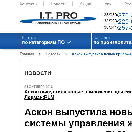
Контакты
Новости
Акции
Укр
Рус
370-
+38/050/
220-
+38/093/
257-
+38/044/
Каталог
Каталог
по категориям ПО
по производит
›
›
Главная
Новости
Аскон выпустила новые приложе
НОВОСТИ
24 ОКТЯБРЯ 2018
Аскон выпустила новые приложения для си
Лоцман:PLM
Аскон выпустила нов
системы управления 