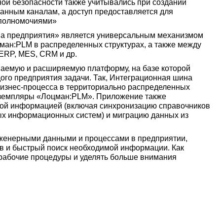
ой безопасности также учитывались при создании
нным каналам, а доступ предоставляется для
 полномочиями»
а предприятия» является универсальным механизмом
ан:PLM в распределенных структурах, а также между
ERP, MES, CRM и др.
ваемую и расширяемую платформу, на базе которой
ого предприятия задачи. Так, Интеграционная шина
бизнес-процесса в территориально распределенных
кземпляры «Лоцман:PLM». Приложение также
ной информацией (включая синхронизацию справочников
ных информационных систем) и миграцию данных из
женерными данными и процессами в предприятии,
ов и быстрый поиск необходимой информации. Как
 рабочие процедуры и уделять больше внимания