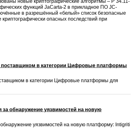
лизованы новые криптографические алгоритмы – Р 34.11-
афических функций JaCarta-2 в прикладное ПО JC-
ключённые в разрешённый «белый» список безопасные
 криптографически опасных последствий при
м поставщиком в категории Цифровые платформы
ставщиком в категории Цифровые платформы для
 за обнаружение уязвимостей на новую
бнаружение уязвимостей на новую платформу: Intigriti