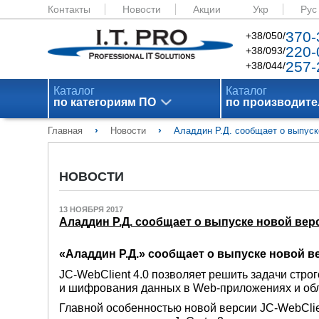
Контакты
Новости
Акции
Укр
Рус
370-
+38/050/
220-
+38/093/
257-
+38/044/
Каталог
Каталог
по категориям ПО
по производит
›
›
Главная
Новости
Аладдин Р.Д. сообщает о выпуске
НОВОСТИ
13 НОЯБРЯ 2017
Аладдин Р.Д. сообщает о выпуске новой верси
«Аладдин Р.Д.» сообщает о выпуске новой вер
JC-WebClient 4.0 позволяет решить задачи стр
и шифрования данных в Web-приложениях и обл
Главной особенностью новой версии JC-WebClie