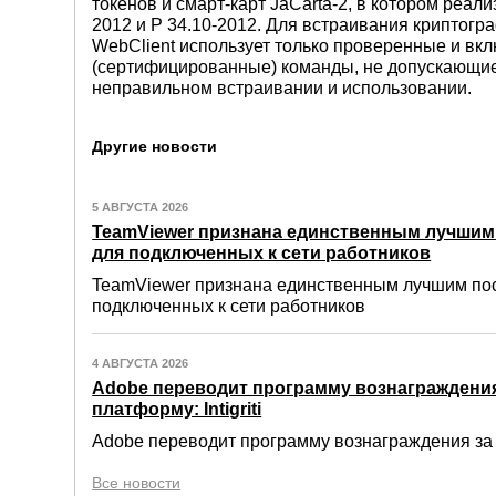
токенов и смарт-карт JaCarta-2, в котором реа
2012 и Р 34.10-2012. Для встраивания криптогр
WebClient использует только проверенные и в
(сертифицированные) команды, не допускающие
неправильном встраивании и использовании.
Другие новости
5 АВГУСТА 2026
TeamViewer признана единственным лучши
для подключенных к сети работников
TeamViewer признана единственным лучшим по
подключенных к сети работников
4 АВГУСТА 2026
Adobe переводит программу вознаграждения
платформу: Intigriti
Adobe переводит программу вознаграждения за о
Все новости