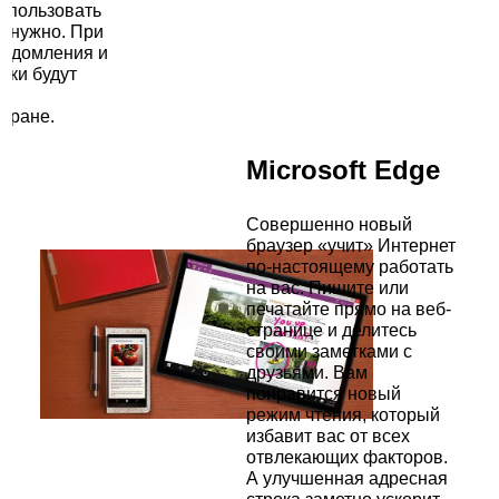
использовать
ам нужно. При
ведомления и
йки будут
ом
экране.
Microsoft Edge
Совершенно новый
браузер «учит» Интернет
по-настоящему работать
на вас. Пишите или
печатайте прямо на веб-
странице и делитесь
своими заметками с
друзьями. Вам
понравится новый
режим чтения, который
избавит вас от всех
отвлекающих факторов.
А улучшенная адресная