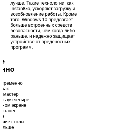
лучше. Такие технологии, как
InstantGo, ускоряют загрузку и
возобновление работы. Кроме
того, Windows 10 предлагает
больше встроенных средств
безопасности, чем когда-либо
раньше, и надежно защищает
устройство от вредоносных
программ.
се
енно
овременно
 как
й мастер
ользуя четыре
дном экране
реполнен
те
очие столы,
больше