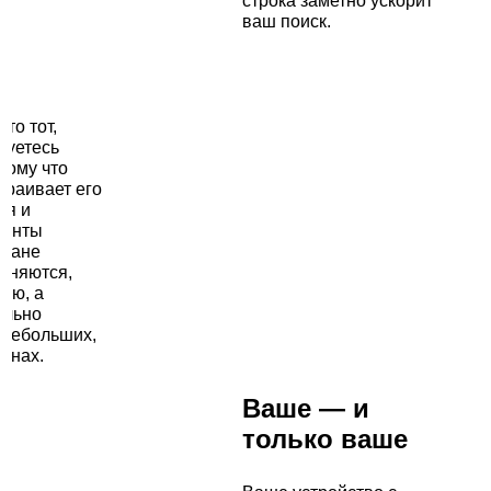
строка заметно ускорит
ваш поиск.
то тот,
зуетесь
тому что
траивает его
ия и
менты
кране
еняются,
цию, а
ально
 небольших,
ранах.
Ваше — и
только ваше