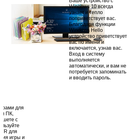
Ваше устройство с
Windows 10 всегда
узнает и тепло
поприветствует вас.
Благодаря функции
Windows Hello
устройство приветствует
вас по имени и
включается, узнав вас.
Вход в систему
выполняется
автоматически, и вам не
потребуется запоминать
и вводить пароль.
x
грами для
ем ПК,
аншете с
ользуйте
DVR для
ния игры и