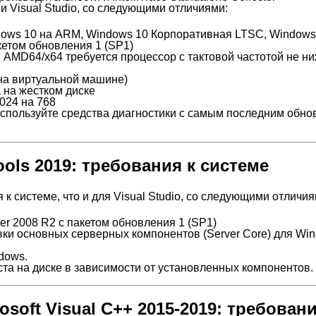
и Visual Studio, со следующими отличиями:
dows 10 на ARM, Windows 10 Корпоративная LTSC, Window
кетом обновления 1 (SP1)
 AMD64/x64 требуется процессор с тактовой частотой не н
 на виртуальной машине)
 на жестком диске
024 на 768
используйте средства диагностики с самым последним обн
Tools 2019: требования к системе
 к системе, что и для Visual Studio, со следующими отличия
er 2008 R2 с пакетом обновления 1 (SP1)
вки основных серверных компонентов (Server Core) для Wi
dows.
еста на диске в зависимости от установленных компонентов.
soft Visual C++ 2015-2019: требовани