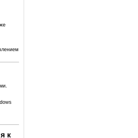
s
иже
овлением
ми.
ndows
я к