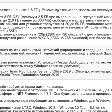
астотой не ниже 1,8 ГГц.
Рекомендуется использовать как миниму
.
ся 8 ГБ ОЗУ (минимум 2,5 ГБ при выполнении на виртуальной маш
е: до 210 ГБ (минимум 800 МБ) свободного места в зависимости от
в; обычно для установки требуется от 20 до 50 ГБ свободного мес
а: для повышения производительности установите Windows и Visual
тель (SSD)
альным разрешением 720p (1280 на 720 пикселей); для оптимальн
омендуется разрешение WXGA (1366 на 768 пикселей) или более вы
ующих языках: английский, китайский (упрощенное и традиционное 
, итальянский, японский, корейский, польский, португальский (Бра
ть во время установки.
Установщик Visual Studio доступен на тех же
ответствовать языку Windows (если он доступен).
ции Team Foundation Server с Office 2019 с Office доступен на дес
Studio Team Foundation Server 2019.
tudio требуются права администратора.
Studio необходима платформа .NET Framework 4.5.2 или выше.
Для 
платформа .NET Framework 4.7.2. Она будет установлена в процессе
сть определенные необходимые компоненты Windows для Windows 
рпоративная LTSC, Windows 10 S и Windows 10 Team Edition не
аботки.
Вы можете использовать Visual Studio 2019 для создания