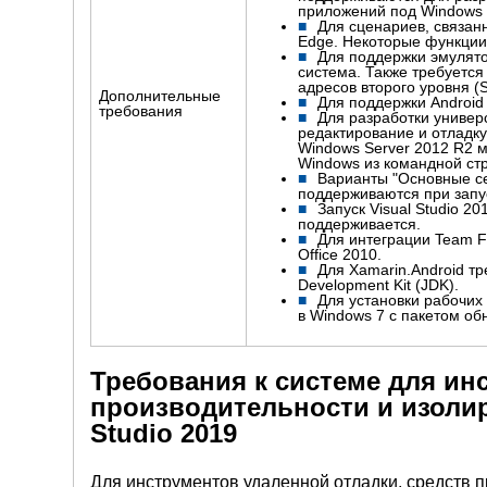
приложений под Windows 1
Для сценариев, связанн
Edge.
Некоторые функции 
Для поддержки эмулят
система.
Также требуется
адресов второго уровня (
Дополнительные
Для поддержки Android
требования
Для разработки универ
редактирование и отладку
Windows Server 2012 R2 
Windows из командной стр
Варианты "Основные с
поддерживаются при запус
Запуск Visual Studio 20
поддерживается.
Для интеграции Team Fou
Office 2010.
Для Xamarin.Android т
Development Kit (JDK).
Для установки рабочих
в Windows 7 с пакетом об
Требования к системе для ин
производительности и изолиро
Studio 2019
Для инструментов удаленной отладки, средств про