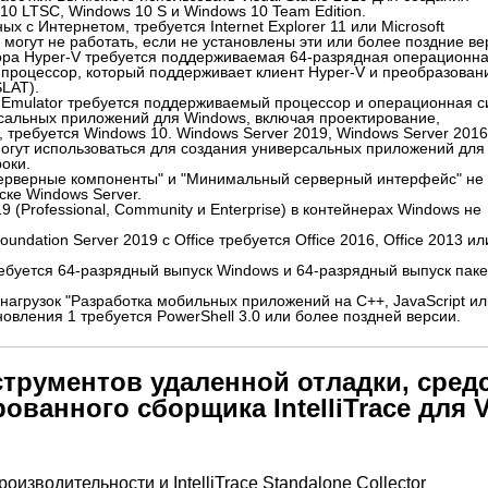
0 LTSC, Windows 10 S и Windows 10 Team Edition.
ых с Интернетом, требуется Internet Explorer 11 или Microsoft
могут не работать, если не установлены эти или более поздние ве
ора Hyper-V требуется поддерживаемая 64-разрядная операционн
 процессор, который поддерживает клиент Hyper-V и преобразован
SLAT).
 Emulator требуется поддерживаемый процессор и операционная с
сальных приложений для Windows, включая проектирование,
, требуется Windows 10.
Windows Server 2019, Windows Server 2016
могут использоваться для создания универсальных приложений для
оки.
ерверные компоненты" и "Минимальный серверный интерфейс" не
ке Windows Server.
19 (Professional, Community и Enterprise) в контейнерах Windows не
ndation Server 2019 с Office требуется Office 2016, Office 2013 ил
ребуется 64-разрядный выпуск Windows и 64-разрядный выпуск паке
 нагрузок "Разработка мобильных приложений на C++, JavaScript ил
новления 1 требуется PowerShell 3.0 или более поздней версии.
струментов удаленной отладки, сред
ванного сборщика IntelliTrace для V
изводительности и IntelliTrace Standalone Collector