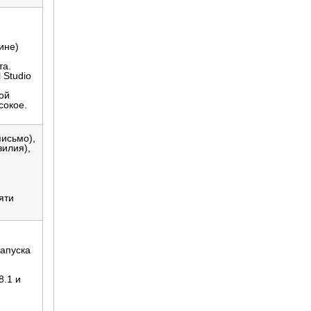
м
ине)
та.
 Studio
ой
сокое.
письмо),
зилия),
яти
запуска
8.1 и