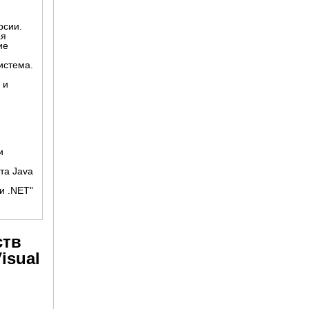
рсии.
ая
ие
истема.
 и
и
та Java
и .NET"
ств
isual