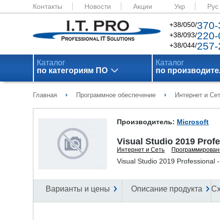
Контакты
Новости
Акции
Укр
Рус
370-
+38/050/
220-
+38/093/
257-
+38/044/
Каталог
Каталог
по категориям ПО
по производит
›
›
Главная
Программное обеспечение
Интернет и Се
Производитель:
Microsoft
Visual Studio 2019 Prof
Интернет и Сеть
Программирован
Visual Studio 2019 Professiona
Варианты и цены
Описание продукта
С