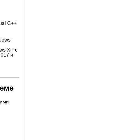
ual C++
ndows
ows XP с
2017 и
теме
щими
м