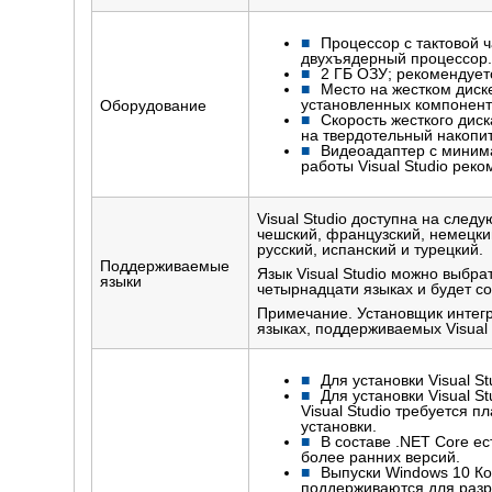
Процессор с тактовой ч
двухъядерный процессор
2 ГБ ОЗУ; рекомендует
Место на жестком диск
установленных компоненто
Оборудование
Скорость жесткого диск
на твердотельный накопи
Видеоадаптер с миним
работы Visual Studio рек
Visual Studio доступна на след
чешский, французский, немецкий
русский, испанский и турецкий.
Поддерживаемые
Язык Visual Studio можно выбра
языки
четырнадцати языках и будет со
Примечание. Установщик интегра
языках, поддерживаемых Visual 
Для установки Visual S
Для установки Visual 
Visual Studio требуется 
установки.
В составе .NET Core е
более ранних версий.
Выпуски Windows 10 Ко
поддерживаются для разр