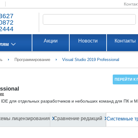
Контак
3627
0872
2444
Акции
Новости
Контакты
елям
›
›
ть
Программирование
Visual Studio 2019 Professional
ПЕРЕЙТИ К 
essional
ие
l - IDE для отдельных разработчиков и небольших команд для ПК и 
хемы лицензирования
Сравнение редакций
Системные т