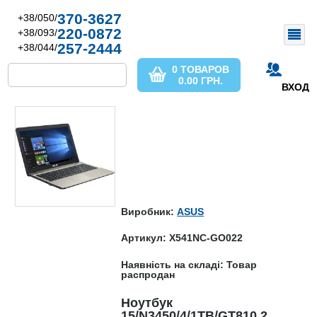
370-3627
+38/050/
220-0872
+38/093/
257-2444
+38/044/
0 ТОВАРОВ
0.00
ГРН.
ВХОД
Виробник:
ASUS
Артикул: X541NC-GO022
Наявність на складі: Товар
распродан
Ноутбук
15/N3450/4/1TB/GT810 2