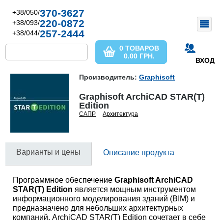
370-3627
+38/050/
220-0872
+38/093/
257-2444
+38/044/
0 ТОВАРОВ
0.00
ГРН.
ВХОД
Производитель:
Graphisoft
Graphisoft ArchiCAD STAR(T)
Edition
САПР
Архитектура
Варианты и цены
Описание продукта
Программное обеспечение
Graphisoft ArchiCAD
STAR(T) Edition
является мощным инструментом
информационного моделирования зданий (BIM) и
предназначено для небольших архитектурных
компаний. ArchiCAD STAR(T) Edition сочетает в себе