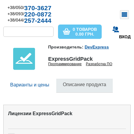
370-3627
+38/050/
220-0872
+38/093/
257-2444
+38/044/
0 ТОВАРОВ
0.00
ГРН.
ВХОД
Производитель:
DevExpress
ExpressGridPack
Программирование
Разработка ПО
Описание продукта
Варианты и цены
Лицензии ExpressGridPack