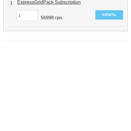
ExpressGridPack Subscription
1
56998
грн.