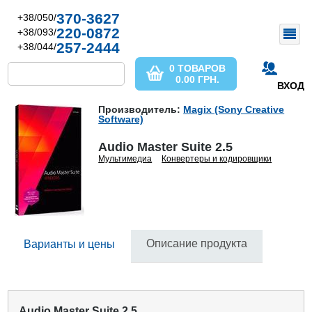
370-3627
+38/050/
220-0872
+38/093/
257-2444
+38/044/
0 ТОВАРОВ
0.00
ГРН.
ВХОД
Производитель:
Magix (Sony Creative
Software)
Audio Master Suite 2.5
Мультимедиа
Конвертеры и кодировщики
Описание продукта
Варианты и цены
Audio Master Suite 2.5