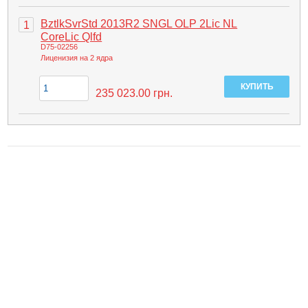
BztlkSvrStd 2013R2 SNGL OLP 2Lic NL
1
CoreLic Qlfd
D75-02256
Лиценизия на 2 ядра
235 023.00
грн.