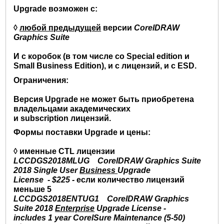
Upgrade возможен с:
◊
любой предыдущей
версии
CorelDRAW
Graphics Suite
И с коробок (в том числе со Special edition и
Small Business Edition), и с лицензий, и с ESD.
Ограничения:
Версия Upgrade не может быть приобретена
владельцами академических
и subscription лицензий.
Формы поставки Upgrade и цены:
◊ именные CTL лицензии
LCCDGS2018MLUG CorelDRAW Graphics Suite
2018 Single User
Business
Upgrade
License
-
$225
-
если количество лицензий
меньше 5
LCCDGS2018ENTUG1 CorelDRAW Graphics
Suite 2018
Enterprise
Upgrade License -
includes 1 year CorelSure Maintenance (5-50)