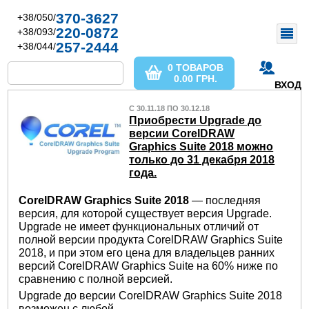
370-3627
+38/050/
220-0872
+38/093/
257-2444
+38/044/
0 ТОВАРОВ
0.00
ГРН.
ВХОД
С 30.11.18 ПО 30.12.18
Приобрести Upgrade до
версии CorelDRAW
Graphics Suite 2018 можно
только до 31 декабря 2018
года.
CorelDRAW Graphics Suite 2018
— последняя
версия, для которой существует версия Upgrade.
Upgrade не имеет функциональных отличий от
полной версии продукта CorelDRAW Graphics Suite
2018, и при этом его цена для владельцев ранних
версий CorelDRAW Graphics Suite на 60% ниже по
сравнению с полной версией.
Upgrade до версии CorelDRAW Graphics Suite 2018
возможен с любой