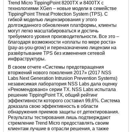
Trend Micro TippingPoint 8200TX и 8400TX с
технологиями XGen – новые модели в семействе
TippingPoint Threat Protection System (TPS). С
гибкой моделью лицензирования у этого
долгожданного обновления платформы, клиенты
могут легко масштабироваться и достичь
требуемого уровня производительности. Все это –
благодаря возможности «оплаты по мере роста»
(pay-as-you-grow) и переназначению лицензии на
развёртывание TPS без изменения сетевой
инфраструктуры.
В своем отчете «Системы предотвращения
вторжений нового поколения 2017» (2017 NSS
Labs Next Generation Intrusion Prevention Systems)
независимая лаборатория NSS Labs дала оценку
«Рекомендовано» серии TX. NSS Labs испытала
решение TippingPoint TX, общий рейтинг
эффективности которого составил 99,6%. Система
доказала свою эффективность в области
обнаружения приемов защиты от детектирования.
Результаты тестирования лишь подтверждают
стремление Trend Micro предоставлять своим
клиентам лучшие в отрасли решения, а также