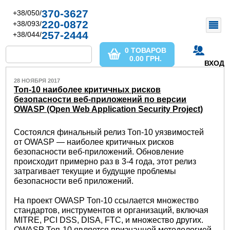
370-3627
+38/050/
220-0872
+38/093/
257-2444
+38/044/
0 ТОВАРОВ
0.00
ГРН.
ВХОД
28 НОЯБРЯ 2017
Топ-10 наиболее критичных рисков
безопасности веб-приложений по версии
OWASP (Open Web Application Security Project)
Состоялся финальный релиз Топ-10 уязвимостей
от OWASP — наиболее критичных рисков
безопасности веб-приложений. Обновление
происходит примерно раз в 3-4 года, этот релиз
затрагивает текущие и будущие проблемы
безопасности веб приложений.
На проект OWASP Топ-10 ссылается множество
стандартов, инструментов и организаций, включая
MITRE, PCI DSS, DISA, FTC, и множество других.
OWASP Топ-10 является признанной методологией