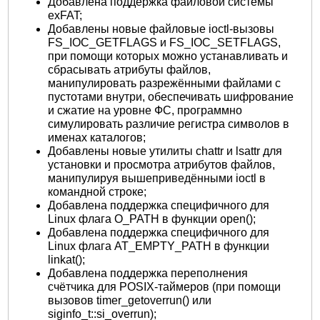
Добавлена поддержка файловой системы
exFAT;
Добавлены новые файловые ioctl-вызовы
FS_IOC_GETFLAGS и FS_IOC_SETFLAGS,
при помощи которых можно устанавливать и
сбрасывать атрибуты файлов,
манипулировать разрежёнными файлами с
пустотами внутри, обеспечивать шифрование
и сжатие на уровне ФС, программно
симулировать различие регистра символов в
именах каталогов;
Добавлены новые утилиты chattr и lsattr для
установки и просмотра атрибутов файлов,
манипулируя вышеприведёнными ioctl в
командной строке;
Добавлена поддержка специфичного для
Linux флага O_PATH в функции open();
Добавлена поддержка специфичного для
Linux флага AT_EMPTY_PATH в функции
linkat();
Добавлена поддержка переполнения
счётчика для POSIX-таймеров (при помощи
вызовов timer_getoverrun() или
siginfo_t::si_overrun);