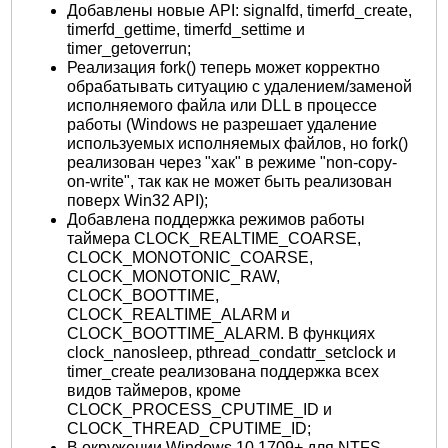
Добавлены новые API: signalfd, timerfd_create,
timerfd_gettime, timerfd_settime и
timer_getoverrun;
Реализация fork() теперь может корректно
обрабатывать ситуацию с удалением/заменой
исполняемого файла или DLL в процессе
работы (Windows не разрешает удаление
используемых исполняемых файлов, но fork()
реализован через "хак" в режиме "non-copy-
on-write", так как не может быть реализован
поверх Win32 API);
Добавлена поддержка режимов работы
таймера CLOCK_REALTIME_COARSE,
CLOCK_MONOTONIC_COARSE,
CLOCK_MONOTONIC_RAW,
CLOCK_BOOTTIME,
CLOCK_REALTIME_ALARM и
CLOCK_BOOTTIME_ALARM. В функциях
clock_nanosleep, pthread_condattr_setclock и
timer_create реализована поддержка всех
видов таймеров, кроме
CLOCK_PROCESS_CPUTIME_ID и
CLOCK_THREAD_CPUTIME_ID;
В окружении Windows 10 1709+ для NTFS