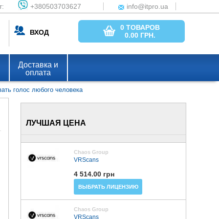
т:
+380503703627
info@itpro.ua
0 ТОВАРОВ
ВХОД
0.00
ГРН.
Доставка и
оплата
вать голос любого человека
ЛУЧШАЯ ЦЕНА
Chaos Group
VRScans
4 514.00 грн
ВЫБРАТЬ ЛИЦЕНЗИЮ
Chaos Group
VRScans