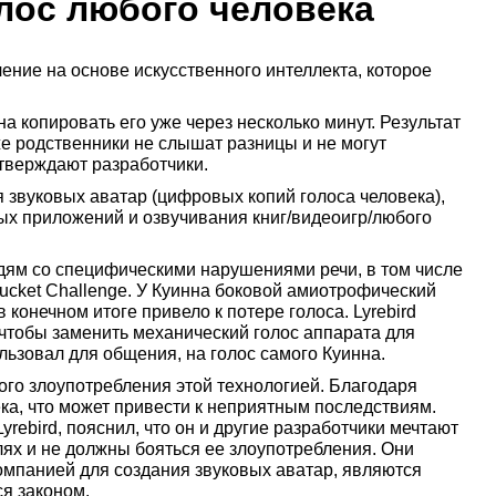
лос любого человека
ение на основе искусственного интеллекта, которое
а копировать его уже через несколько минут. Результат
же родственники не слышат разницы и не могут
утверждают разработчики.
я звуковых аватар (цифровых копий голоса человека),
ых приложений и озвучивания книг/видеоигр/любого
дям со специфическими нарушениями речи, в том числе
 Bucket Challenge. У Куинна боковой амиотрофический
конечном итоге привело к потере голоса. Lyrebird
чтобы заменить механический голос аппарата для
льзовал для общения, на голос самого Куинна.
ого злоупотребления этой технологией. Благодаря
ека, что может привести к неприятным последствиям.
Lyrebird, пояснил, что он и другие разработчики мечтают
лях и не должны бояться ее злоупотребления. Они
компанией для создания звуковых аватар, являются
я законом.