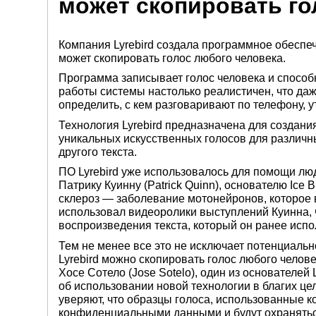
может скопировать го
Компания Lyrebird создала программное обеспеч
может скопировать голос любого человека.
Программа записывает голос человека и способн
работы системы настолько реалистичен, что да
определить, с кем разговаривают по телефону, 
Технология Lyrebird предназначена для создани
уникальных искусственных голосов для различн
другого текста.
ПО Lyrebird уже использовалось для помощи лю
Патрику Куинну (Patrick Quinn), основателю Ice
склероз — заболевание мотонейронов, которое в 
использовал видеоролики выступлений Куинна, 
воспроизведения текста, который он ранее испо
Тем не менее все это не исключает потенциальн
Lyrebird можно скопировать голос любого челов
Хосе Сотело (Jose Sotelo), один из основателей 
об использовании новой технологии в благих це
уверяют, что образцы голоса, использованные 
конфиденциальными данными и будут охранятьс