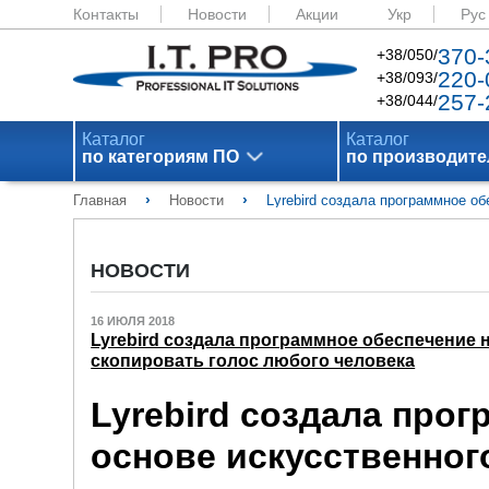
Контакты
Новости
Акции
Укр
Рус
370-
+38/050/
220-
+38/093/
257-
+38/044/
Каталог
Каталог
по категориям ПО
по производит
›
›
Главная
Новости
Lyrebird создала программное об
НОВОСТИ
16 ИЮЛЯ 2018
Lyrebird создала программное обеспечение 
скопировать голос любого человека
Lyrebird создала про
основе искусственног