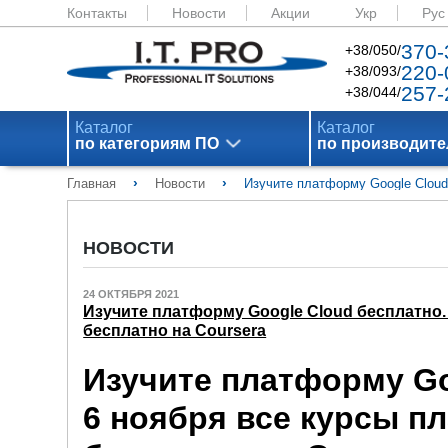
Контакты
Новости
Акции
Укр
Рус
370-
+38/050/
220-
+38/093/
257-
+38/044/
Каталог
Каталог
по категориям ПО
по производит
›
›
Главная
Новости
Изучите платформу Google Cloud
НОВОСТИ
24 ОКТЯБРЯ 2021
Изучите платформу Google Cloud бесплатно
бесплатно на Coursera
Изучите платформу Go
6 ноября все курсы п