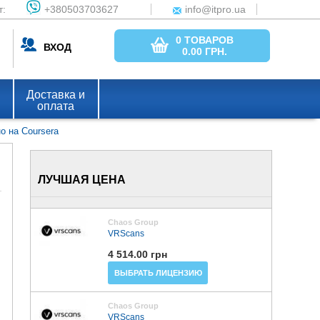
т:
+380503703627
info@itpro.ua
0 ТОВАРОВ
ВХОД
0.00
ГРН.
Доставка и
оплата
о на Coursera
ЛУЧШАЯ ЦЕНА
Chaos Group
VRScans
4 514.00 грн
ВЫБРАТЬ ЛИЦЕНЗИЮ
Chaos Group
VRScans