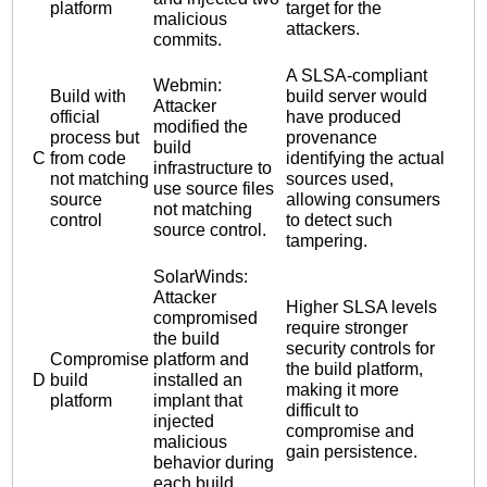
platform
target for the
malicious
attackers.
commits.
A SLSA-compliant
Webmin:
Build with
build server would
Attacker
official
have produced
modified the
process but
provenance
build
C
from code
identifying the actual
infrastructure to
not matching
sources used,
use source files
source
allowing consumers
not matching
control
to detect such
source control.
tampering.
SolarWinds:
Attacker
Higher SLSA levels
compromised
require stronger
the build
security controls for
Compromise
platform and
the build platform,
D
build
installed an
making it more
platform
implant that
difficult to
injected
compromise and
malicious
gain persistence.
behavior during
each build.