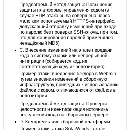
Предлагаемый метод защиты: Повышение
защиты платформы управления кодом (в
случае PHP атака была совершена через
мало кем используемый HTTPS-интерфейс,
допускавший отправку изменений при входе
по паролю без проверки SSH-ключа, при том,
что для хэширования паролей применялся
ненадёжный MD5).
C. Внесение изменений на этапе передачи
кода в систему сборки или непрерывной
интеграции (собирается код, не
соответствующий коду из репозитория).
Пример атаки: внедрение бэкдора в Webmin
путем внесения изменений в сборочную
инфраструктуру, приведших к использованию
файлов с кодом, отличающихся от файлов в
репозитории.
Предлагаемый метод защиты: Проверка
целостности и идентификация источника
поступления кода на сборочном сервере.
D. Компрометация сборочной платформы.
Пример атаки: атака SolarWinds, в ходе