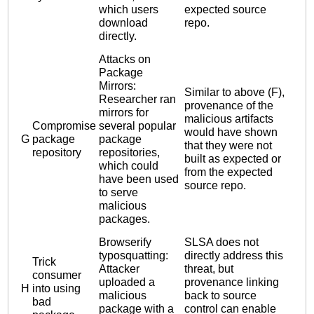
which users
expected source
download
repo.
directly.
Attacks on
Package
Mirrors:
Similar to above (F),
Researcher ran
provenance of the
mirrors for
malicious artifacts
Compromise
several popular
would have shown
G
package
package
that they were not
repository
repositories,
built as expected or
which could
from the expected
have been used
source repo.
to serve
malicious
packages.
Browserify
SLSA does not
typosquatting:
directly address this
Trick
Attacker
threat, but
consumer
uploaded a
provenance linking
H
into using
malicious
back to source
bad
package with a
control can enable