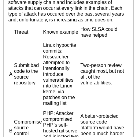
software supply chain and includes examples of
attacks that can occur at every link in the chain. Each
type of attack has occured over the past several years
and, unfortunately, is increasing as time goes on.
How SLSA could
Threat
Known example
have helped
Linux hypocrite
commits:
Researcher
attempted to
Submit bad
Two-person review
intentionally
code to the
caught most, but not
A
introduce
source
all, of the
vulnerabilities
repository
vulnerabilities.
into the Linux
kernel via
patches on the
mailing list.
PHP: Attacker
A better-protected
compromised
Compromise
source code
PHP’s self-
source
platform would have
B
hosted git server
control
been a much harder
and injected two