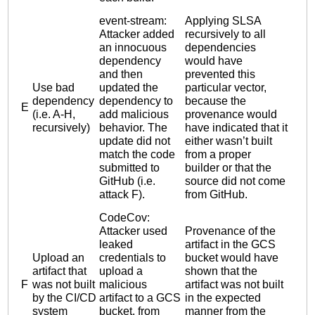
event-stream:
Applying SLSA
Attacker added
recursively to all
an innocuous
dependencies
dependency
would have
and then
prevented this
Use bad
updated the
particular vector,
dependency
dependency to
because the
E
(i.e. A-H,
add malicious
provenance would
recursively)
behavior. The
have indicated that it
update did not
either wasn’t built
match the code
from a proper
submitted to
builder or that the
GitHub (i.e.
source did not come
attack F).
from GitHub.
CodeCov:
Attacker used
Provenance of the
leaked
artifact in the GCS
Upload an
credentials to
bucket would have
artifact that
upload a
shown that the
F
was not built
malicious
artifact was not built
by the CI/CD
artifact to a GCS
in the expected
system
bucket, from
manner from the