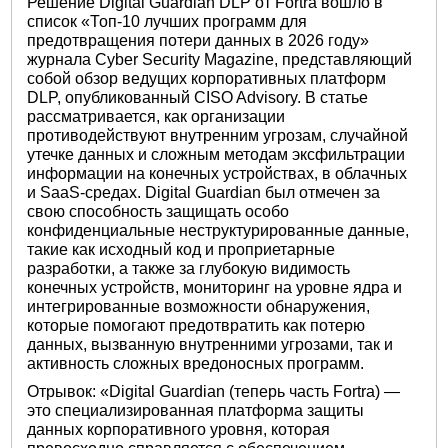
Решение Digital Guardian DLP от Fortra вошло в
список «Топ-10 лучших программ для
предотвращения потери данных в 2026 году»
журнала Cyber ​​Security Magazine, представляющий
собой обзор ведущих корпоративных платформ
DLP, опубликованный CISO Advisory. В статье
рассматривается, как организации
противодействуют внутренним угрозам, случайной
утечке данных и сложным методам эксфильтрации
информации на конечных устройствах, в облачных
и SaaS-средах. Digital Guardian был отмечен за
свою способность защищать особо
конфиденциальные неструктурированные данные,
такие как исходный код и проприетарные
разработки, а также за глубокую видимость
конечных устройств, мониторинг на уровне ядра и
интегрированные возможности обнаружения,
которые помогают предотвратить как потерю
данных, вызванную внутренними угрозами, так и
активность сложных вредоносных программ.
Отрывок: «Digital Guardian (теперь часть Fortra) —
это специализированная платформа защиты
данных корпоративного уровня, которая