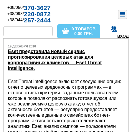
370-3627
+38/050/
220-0872
+38/093/
257-2444
+38/044/
0 ТОВАРОВ
0.00
ГРН.
ВХОД
19 ДЕКАБРЯ 2016
Eset представила новый сервис
прогнозирования целевых атак для
корпоративных клиентов — Eset Threat
Intelligence.
Eset Threat Intelligence включает следующие опции:
отчет о целевых вредоносных программах — в
основе отчета критерии, заданные пользователем,
которые позволяют распознать готовящуюся или
уже реализуемую целевую атаку; отчет об
активности ботнетов — регулярно предоставляет
количественные данные о семействах ботнет-
программ, активность которых отслеживают
аналитики Eset; анализ сэмплов — пользователи
могут загружать файлы или хэши на проверку и