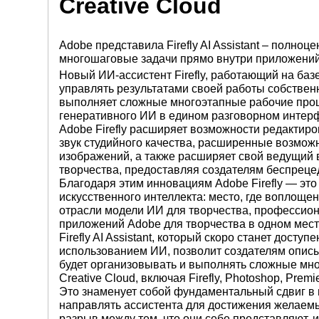
Creative Cloud
Adobe представила Firefly AI Assistant – полно
многошаговые задачи прямо внутри приложений 
Новый ИИ-ассистент Firefly, работающий на баз
управлять результатами своей работы собственн
выполняет сложные многоэтапные рабочие проц
генеративного ИИ в едином разговорном интер
Adobe Firefly расширяет возможности редактир
звук студийного качества, расширенные возмож
изображений, а также расширяет свой ведущий 
творчества, предоставляя создателям беспрецед
Благодаря этим инновациям Adobe Firefly — это
искусственного интеллекта: место, где воплощ
отрасли модели ИИ для творчества, профессио
приложений Adobe для творчества в одном мест
Firefly AI Assistant, который скоро станет доступ
использованием ИИ, позволит создателям описы
будет организовывать и выполнять сложные мн
Creative Cloud, включая Firefly, Photoshop, Premier
Это знаменует собой фундаментальный сдвиг в 
направлять ассистента для достижения желаемы
разрыв между тем, что они себе представляют, и