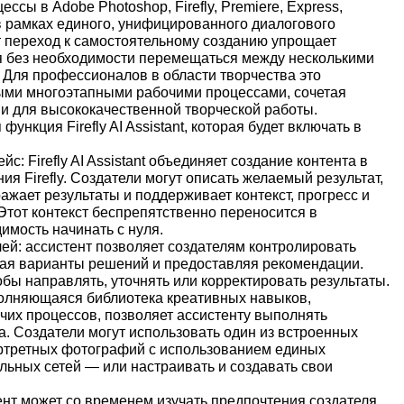
ы в Adobe Photoshop, Firefly, Premiere, Express,
ё в рамках единого, унифицированного диалогового
т переход к самостоятельному созданию упрощает
я без необходимости перемещаться между несколькими
Для профессионалов в области творчества это
ыми многоэтапными рабочими процессами, сочетая
ми для высококачественной творческой работы.
ункция Firefly AI Assistant, которая будет включать в
 Firefly AI Assistant объединяет создание контента в
 Firefly. Создатели могут описать желаемый результат,
ажает результаты и поддерживает контекст, прогресс и
Этот контекст беспрепятственно переносится в
имость начинать с нуля.
ей: ассистент позволяет создателям контролировать
гая варианты решений и предоставляя рекомендации.
бы направлять, уточнять или корректировать результаты.
олняющаяся библиотека креативных навыков,
чих процессов, позволяет ассистенту выполнять
. Создатели могут использовать один из встроенных
ртретных фотографий с использованием единых
льных сетей — или настраивать и создавать свои
ент может со временем изучать предпочтения создателя,