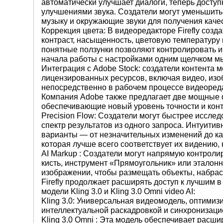
автоматически улучшает диалоги, теперь доступна
улучшениями звука. Создатели могут уменьшить
музыку и окружающие звуки для получения качес
Коррекция цвета: В видеоредакторе Firefly созд
контраст, насыщенность, цветовую температуру
понятные ползунки позволяют контролировать и
начала работы с настройками одним щелчком м
Интеграция с Adobe Stock: создатели контента 
лицензированных ресурсов, включая видео, изо
непосредственно в рабочем процессе видеоредак
Компания Adobe также предлагает две мощные 
обеспечивающие новый уровень точности и конт
Precision Flow: Создатели могут быстрее иссле
спектр результатов из одного запроса. Интуити
варианты — от незначительных изменений до к
которая лучше всего соответствует их видению, 
AI Markup : Создатели могут напрямую контроли
кисть, инструмент «Прямоугольник» или эталон
изображении, чтобы размещать объекты, набра
Firefly продолжает расширять доступ к лучшим 
модели Kling 3.0 и Kling 3.0 Omni video AI:
Kling 3.0: Универсальная видеомодель, оптимиз
интеллектуальной раскадровкой и синхронизацие
Kling 3.0 Omni : Эта модель обеспечивает расш