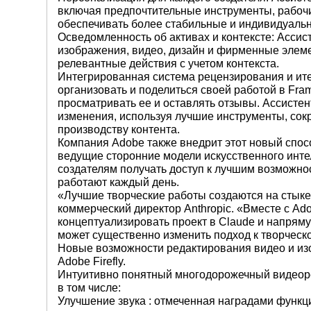
включая предпочтительные инструменты, рабочи
обеспечивать более стабильные и индивидуальн
Осведомленность об активах и контексте: Ассис
изображения, видео, дизайн и фирменные элеме
релевантные действия с учетом контекста.
Интегрированная система рецензирования и итер
организовать и поделиться своей работой в Fra
просматривать ее и оставлять отзывы. Ассистен
изменения, используя лучшие инструменты, сокр
производству контента.
Компания Adobe также внедрит этот новый спос
ведущие сторонние модели искусственного интелл
создателям получать доступ к лучшим возможно
работают каждый день.
«Лучшие творческие работы создаются на стыке
коммерческий директор Anthropic. «Вместе с A
концептуализировать проект в Claude и напрямую
может существенно изменить подход к творческ
Новые возможности редактирования видео и из
Adobe Firefly.
Интуитивно понятный многодорожечный видеореда
в том числе:
Улучшение звука : отмеченная наградами функци