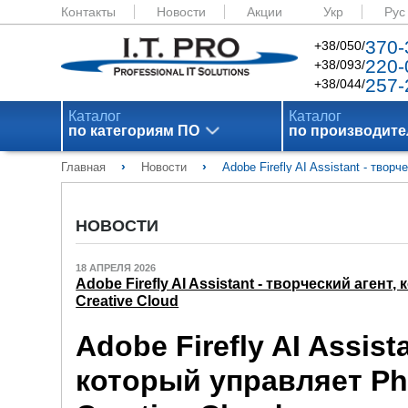
Контакты
Новости
Акции
Укр
Рус
370-
+38/050/
220-
+38/093/
257-
+38/044/
Каталог
Каталог
по категориям ПО
по производит
›
›
Главная
Новости
Adobe Firefly AI Assistant - творч
НОВОСТИ
18 АПРЕЛЯ 2026
Adobe Firefly AI Assistant - творческий агент,
Creative Cloud
Adobe Firefly AI Assist
который управляет Phot