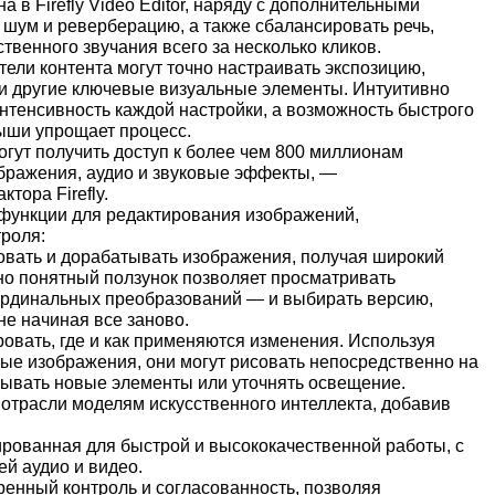
 в Firefly Video Editor, наряду с дополнительными
 шум и реверберацию, а также сбалансировать речь,
твенного звучания всего за несколько кликов.
атели контента могут точно настраивать экспозицию,
 и другие ключевые визуальные элементы. Интуитивно
нтенсивность каждой настройки, а возможность быстрого
ыши упрощает процесс.
могут получить доступ к более чем 800 миллионам
бражения, аудио и звуковые эффекты, —
тора Firefly.
функции для редактирования изображений,
роля:
довать и дорабатывать изображения, получая широкий
вно понятный ползунок позволяет просматривать
ардинальных преобразований — и выбирать версию,
не начиная все заново.
ровать, где и как применяются изменения. Используя
ные изображения, они могут рисовать непосредственно на
сывать новые элементы или уточнять освещение.
в отрасли моделям искусственного интеллекта, добавив
ированная для быстрой и высококачественной работы, с
й аудио и видео.
иренный контроль и согласованность, позволяя