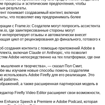
е процессы и эстетические предпочтения, чтобы
ые результаты.
тент понимает создаваемый контент, включая
нты, что позволяет ему предпринимать более
ации с Frame.io: Создатели могут попросить ассистента
me.io, где заинтересованные стороны могут
т интерпретирует отзывы и автоматически внесет
ащая цикл от рецензирования до финального, готового к
об создания контента с помощью приложений Adobe в
екта, включая Claude от Anthropic, что позволит
стям Adobe непосредственно на тех платформах, где они
 мышления и творчества», — сказал Пол Смит,
dobe мы изучаем новые способы помочь создателям
 использовать Adobe Firefly для его реализации. Это
ой работе».
ображений, а также расширенная партнерская модель в
ктор Firefly Video Editor расширяет свои возможности,
я Enhance Speech в Premiere и Adobe Podcast, которая