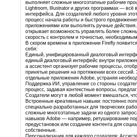
выполняет сложные многоэтапные рабочие процесс
Lightroom, Illustrator и других программах — вс
интерфейса. Для создателей любого уровня это
процесс начала работы и быстрого продвижени
приложениями или выполнять ручные действия. 
открывает возможность управлять более сложн
скорость с контролем и точностью, необходимы
В скором времени в приложении Firefly появится ф
себя:
Единый, унифицированный диалоговый интерфейс:
единый диалоговый интерфейс внутри приложения
а ассистент организует рабочие процессы, отобр
принятые решения на протяжении всех сессий. 
отдельные приложения Adobe, устраняя необход
Поддержка ИИ, управление со стороны создател
процесс, задавая контекстные вопросы, предла
Создатели могут в любой момент вмешаться, что
Встроенные креативные навыки: постоянно поп
специально разработанных для творческих рабо
сложные многоэтапные задачи из одного запроса
навыков Adobe — например, ретуширование по
предустановок или создание контента для социа
собственные.
Персонализация для каждого создателя: Ассист