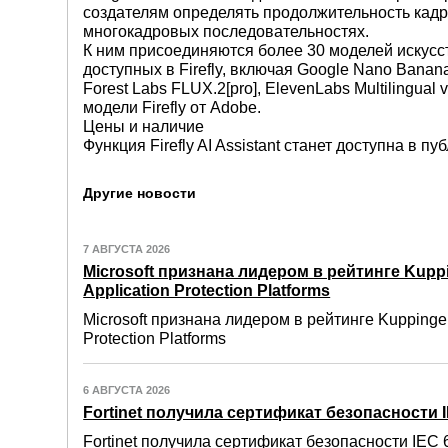
создателям определять продолжительность кадр
многокадровых последовательностях.
К ним присоединяются более 30 моделей искусс
доступных в Firefly, включая Google Nano Banana
Forest Labs FLUX.2[pro], ElevenLabs Multilingual
модели Firefly от Adobe.
Цены и наличие
Функция Firefly AI Assistant станет доступна в п
Другие новости
7 АВГУСТА 2026
Microsoft признана лидером в рейтинге Kuppi
Application Protection Platforms
Microsoft признана лидером в рейтинге Kuppinger
Protection Platforms
6 АВГУСТА 2026
Fortinet получила сертификат безопасности IE
Fortinet получила сертификат безопасности IEC 6