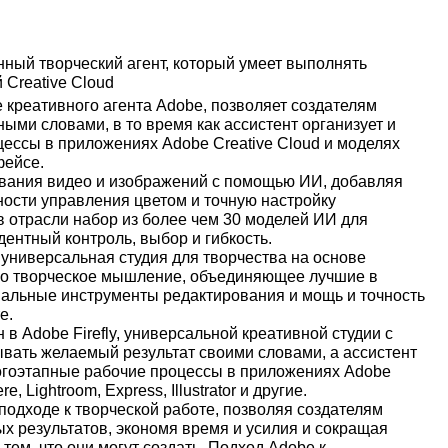
ценный творческий агент, который умеет выполнять
Creative Cloud
е креативного агента Adobe, позволяет создателям
ыми словами, в то время как ассистент организует и
ессы в приложениях Adobe Creative Cloud и моделях
фейсе.
ования видео и изображений с помощью ИИ, добавляя
ности управления цветом и точную настройку
в отрасли набор из более чем 30 моделей ИИ для
ентный контроль, выбор и гибкость.
 универсальная студия для творчества на основе
ено творческое мышление, объединяющее лучшие в
нальные инструменты редактирования и мощь и точность
е.
ен в Adobe Firefly, универсальной креативной студии с
вать желаемый результат своими словами, а ассистент
огоэтапные рабочие процессы в приложениях Adobe
e, Lightroom, Express, Illustrator и другие.
подходе к творческой работе, позволяя создателям
х результатов, экономя время и усилия и сокращая
 тем, что они могут создать. Подход Adobe к