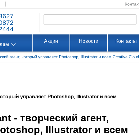
Контак
3627
0872
2444
Акции
Новости
Контакты
елям
еский агент, который управляет Photoshop, Illustrator и всем Creative Clou
 который управляет Photoshop, Illustrator и всем
ant - творческий агент,
oshop, Illustrator и всем