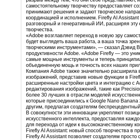
самостоятельному творчеству предоставляет со
принимают решения и задают творческое направ
координацией и исполнением. Firefly AI Assista
разговорный и генеративный ИИ, расширяя эту 
творчества.
«Adobe возглавляет переход в новую эру самост
будет выглядеть ваша работа, а ваша точка зре
творческими инструментами», — сказал Дэвид В
продуктивности Adobe. «Adobe Firefly — это ун
самые мощные инструменты и теперь принципи
объединенную мощь и точность всех наших прил
Компания Adobe также значительно расширила в
изображений, представив новые функции в Firefly
расширенные настройки цвета и интеграцию с A
редактирования изображений, такие как Precision
более 30 лучших в отрасли моделей искусственног
которые присоединились к Google Nano Banana 2 
другим, предлагая создателям беспрецедентный 
В совокупности эти инновации укрепляют позиции
искусственного интеллекта, предоставляя каждо
для перехода от идеи к высококачественному ко
Firefly AI Assistant: новый способ творчества в
Firefly AI Assistant позволяет создателям просто