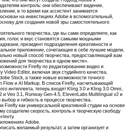
здателям контроль: они обеспечивают видение,
ление, в то время как ассистент занимается
nt основан на инвестициях Adobe в вспомогательный,
основу для создания новой эры самостоятельного
оятельного творчества, где вы сами определяете, как
ния, голос и вкус становятся самыми мощными
адхвани, президент подразделения креативности и
икальное приложение, сочетающее в себе лучшие модели,
ально новый способ творчества, предоставляющий вам
ожений для творчества в одном месте».
озможности Firefly по редактированию видео и
 Video Editor, включая звук студийного качества,
dobe Stock, а также новые возможности точного
 Flow и AI Markup. В список Firefly, насчитывающий
о интеллекта, теперь входят Kling 3.0 и Kling 3.0 Omni,
и Veo 3.1, Runway Gen-4.5, ElevenLabs Multilingual v2 и
выбор и гибкость в процессе творчества.
 Firefly как универсальной креативной студии на основе
му создателю скорость, контроль и творческую свободу
нтенту.
 приложениях Adobe.
 описать желаемый результат, а затем организует и