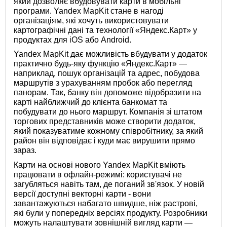
який дозволяє вбудовувати карти в мобільні
програми. Yandex MapKit стане в нагоді
організаціям, які хочуть використовувати
картографічні дані та технології «Яндекс.Карт» у
продуктах для iOS або Android.
Yandex MapKit дає можливість вбудувати у додаток
практично будь-яку функцію «Яндекс.Карт» —
наприклад, пошук організацій та адрес, побудова
маршрутів з урахуванням пробок або перегляд
панорам. Так, банку він допоможе відобразити на
карті найближчий до клієнта банкомат та
побудувати до нього маршрут. Компанія зі штатом
торгових представників може створити додаток,
який показуватиме кожному співробітнику, за який
район він відповідає і куди має вирушити прямо
зараз.
Карти на основі нового Yandex MapKit вміють
працювати в офлайн-режимі: користувачі не
загубляться навіть там, де поганий зв'язок. У новій
версії доступні векторні карти - вони
завантажуються набагато швидше, ніж растрові,
які були у попередніх версіях продукту. Розробники
можуть налаштувати зовнішній вигляд карти —