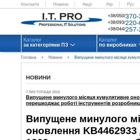
Контакти
Новини
Акції
Укр
Рус
370-
+38/050/
220-
+38/093/
257-
+38/044/
Каталог
Каталог
за категоріями ПЗ
по виробниках
›
›
Головна
Новини
Випущене минулого місяця кумуля
НОВИНИ
7 ЛИСТОПАДА 2018
Випущене минулого місяця кумулятивне оно
перешкоджає роботі інструментів розробника
Випущене минулого м
оновлення KB4462933 