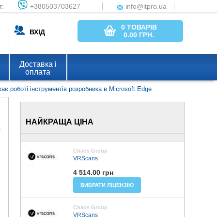
т:
+380503703627
info@itpro.ua
0 ТОВАРІВ
ВХІД
0.00
ГРН.
Доставка і
оплата
 роботі інструментів розробника в Microsoft Edge
НАЙКРАЩА ЦІНА
Chaos Group
VRScans
4 514.00 грн
ВИБРАТИ ЛІЦЕНЗІЮ
Chaos Group
VRScans