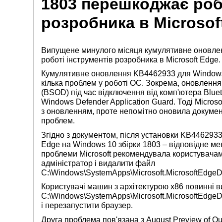
1803 перешкоджає роб
розробника в Microsof
Випущене минулого місяця кумулятивне оновле
роботі інструментів розробника в Microsoft Edge.
Кумулятивне оновлення KB4462933 для Windows 
кілька проблем у роботі ОС. Зокрема, оновлення
(BSOD) під час відключення від комп'ютера Bluet
Windows Defender Application Guard. Тоді Micros
з оновленням, проте непомітно оновила документ
проблем.
Згідно з документом, після установки KB446293
Edge на Windows 10 збірки 1803 – відповідне м
проблеми Microsoft рекомендувала користувачам 
адміністратор і видалити файл
C:\Windows\SystemApps\Microsoft.MicrosoftEdge
Користувачі машин з архітектурою x86 повинні 
C:\Windows\SystemApps\Microsoft.MicrosoftEdge
і перезапустити браузер.
Друга проблема пов'язана з August Preview of Qu