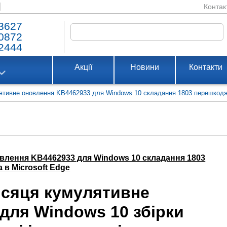
Контак
3627
0872
2444
Акції
Новини
Контакти
тивне оновлення KB4462933 для Windows 10 складання 1803 перешкоджає
влення KB4462933 для Windows 10 складання 1803
 в Microsoft Edge
ісяця кумулятивне
для Windows 10 збірки