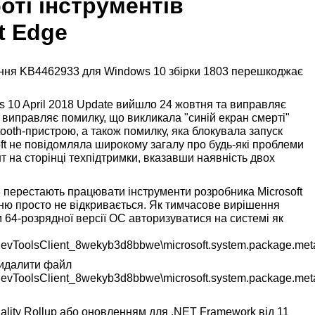
оті інструментів
t Edge
ння KB4462933 для Windows 10 збірки 1803 перешкоджає
10 April 2018 Update вийшло 24 жовтня та виправляє
 виправляє помилку, що викликала "синій екран смерті"
ooth-пристрою, а також помилку, яка блокувала запуск
oft не повідомляла широкому загалу про будь-які проблеми
 на сторінці техпідтримки, вказавши наявність двох
3 перестають працювати інструменти розробника Microsoft
еню просто не відкривається. Як тимчасове вирішення
64-розрядної версії ОС авторизуватися на системі як
DevToolsClient_8wekyb3d8bbwe\microsoft.system.package.me
видалити файл
DevToolsClient_8wekyb3d8bbwe\microsoft.system.package.m
ality Rollup або оновленням для .NET Framework від 11