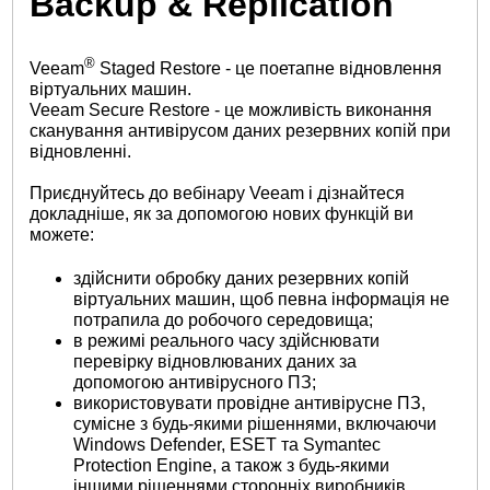
Backup & Replication
®
Veeam
Staged Restore - це поетапне відновлення
віртуальних машин.
Veeam Secure Restore - це можливість виконання
сканування антивірусом даних резервних копій при
відновленні.
Приєднуйтесь до вебінару Veeam і дізнайтеся
докладніше, як за допомогою нових функцій ви
можете:
здійснити обробку даних резервних копій
віртуальних машин, щоб певна інформація не
потрапила до робочого середовища;
в режимі реального часу здійснювати
перевірку відновлюваних даних за
допомогою антивірусного ПЗ;
використовувати провідне антивірусне ПЗ,
сумісне з будь-якими рішеннями, включаючи
Windows Defender, ESET та Symantec
Protection Engine, а також з будь-якими
іншими рішеннями сторонніх виробників.