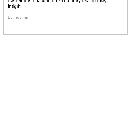
виявлення вразливостей на нову платформу:
Intigriti
Всі новини