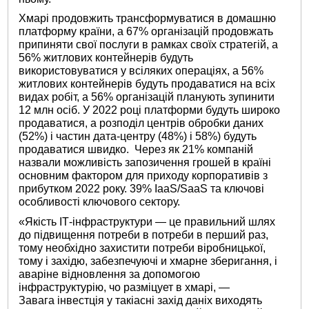
Хмарі продовжить трансформуватися в домашню
платформу країни, а 67% організацій продовжать
припиняти свої послуги в рамках своїх стратегій, а
56% житлових контейнерів будуть
використовуватися у всіляких операціях, а 56%
житлових контейнерів будуть продаватися на всіх
видах робіт, а 56% організацій планують зупинити
12 млн осіб. У 2022 році платформи будуть широко
продаватися, а розподіл центрів обробки даних
(52%) і частин дата-центру (48%) і 58%) будуть
продаватися швидко. Через як 21% компаній
назвали можливість запозичення грошей в країні
основним фактором для приходу корпоративів з
прибутком 2022 року. 39% IaaS/SaaS та ключові
особливості ключового сектору.
«Якість ІТ-інфраструктури — це правильний шлях
до підвищення потреби в потреби в перший раз,
тому необхідно захистити потреби віробницької,
тому і західю, забезпечуючі и хмарне зберигання, і
аваріне відновлення за допомогою
інфраструктурію, чо разміцует в хмарі, —
Завага інвестція у такіасні захід даніх виходять