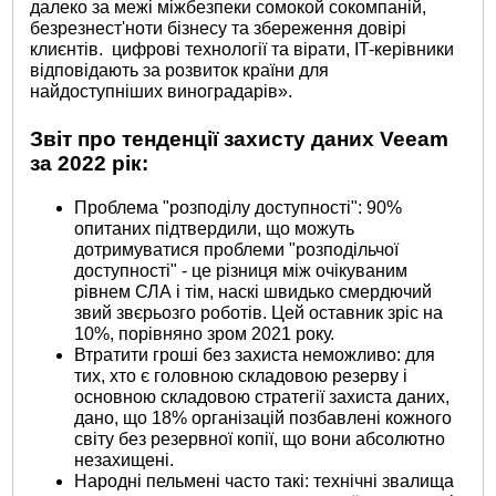
далеко за межі міжбезпеки сомокой сокомпаній,
безрезнест'ноти бізнесу та збереження довірі
клиєнтів. цифрові технології та вірати, IT-керівники
відповідають за розвиток країни для
найдоступніших виноградарів».
Звіт про тенденції захисту даних Veeam
за 2022 рік:
Проблема "розподілу доступності": 90%
опитаних підтвердили, що можуть
дотримуватися проблеми "розподільчої
доступності" - це різниця між очікуваним
рівнем СЛА і тім, наскі швидько смердючий
звий звєрьозго роботів. Цей оставник зріс на
10%, порівняно зром 2021 року.
Втратити гроші без захиста неможливо: для
тих, хто є головною складовою резерву і
основною складовою стратегії захиста даних,
дано, що 18% організацій позбавлені кожного
світу без резервної копії, що вони абсолютно
незахищені.
Народні пельмені часто такі: технічні звалища