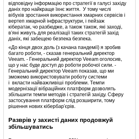
відповідну інформацію про стратегії в галусі західу
даніх про найкраще їхнє життя. У тому числі
вібухів зростання використання хмарних сервісів і
вертеп хмарной інфраструктури, і пейзаж
кібератак, чо разбюдже, а також також, які заході,
в'яні живуть для реалізації таких стратегій захід
даніх, які забещею безпека безпека.
«До кінця двох доль (з качана пандемії) я зробив
багато роботи, - сказав генеральний директор
Veeam. - Генеральний директор Veeam оголосив,
що у нас буде доступ до роботи робочої сили. -
Генеральний директор Veeam показав, що ми
зможемо використовувати роботу системи
і вкласти найважливіші проблеми. Темпи
модернізації вібраційних платформ дозволять
збільшити темпи методів і стратегій західу. Сферу
застосування платформ слід розширити, тому
рішення нових кібербар'єрів.
Разврів у захисті даних продовжуй
збільшуватись