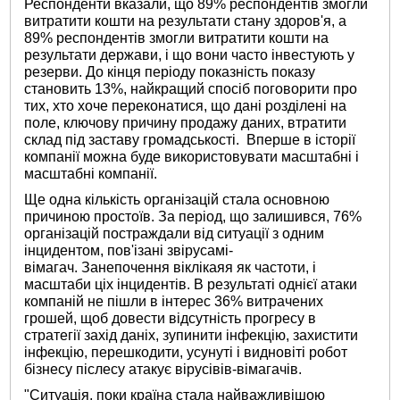
Респонденти вказали, що 89% респондентів змогли
витратити кошти на результати стану здоров'я, а
89% респондентів змогли витратити кошти на
результати держави, і що вони часто інвестують у
резерви. До кінця періоду показність показу
становить 13%, найкращий спосіб поговорити про
тих, хто хоче переконатися, що дані розділені на
поле, ключову причину продажу даних, втратити
склад під заставу громадськості. Вперше в історії
компанії можна буде використовувати масштабні і
масштабні компанії.
Ще одна кількість організацій стала основною
причиною простоїв. За період, що залишився, 76%
організацій постраждали від ситуації з одним
інцидентом, пов'ізані звірусамі-
вімагач. Занепочення віклікаяя як частоти, і
масштаби ціх інцидентів. В результаті однієї атаки
компаній не пішли в інтерес 36% витрачених
грошей, щоб довести відсутність прогресу в
стратегії захід даніх, зупинити інфекцію, захистити
інфекцію, перешкодити, усунуті і видновіті робот
бізнесу післесу атакує вірусівів-вімагачів.
"Ситуація, поки країна стала найважливішою