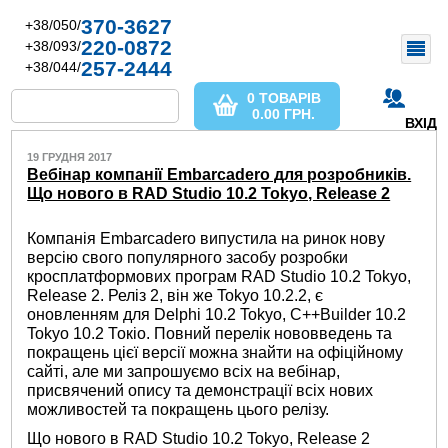
370-3627
+38/050/
220-0872
+38/093/
257-2444
+38/044/
0 ТОВАРІВ
0.00
ГРН.
ВХІД
19 ГРУДНЯ 2017
Вебінар компанії Embarcadero для розробників.
Що нового в RAD Studio 10.2 Tokyo, Release 2
Компанія Embarcadero випустила на ринок нову
версію свого популярного засобу розробки
кросплатформових програм RAD Studio 10.2 Tokyo,
Release 2. Реліз 2, він же Tokyo 10.2.2, є
оновленням для Delphi 10.2 Tokyo, C++Builder 10.2
Tokyo 10.2 Токіо. Повний перелік нововведень та
покращень цієї версії можна знайти на офіційному
сайті, але ми запрошуємо всіх на вебінар,
присвячений опису та демонстрації всіх нових
можливостей та покращень цього релізу.
Що нового в RAD Studio 10.2 Tokyo, Release 2