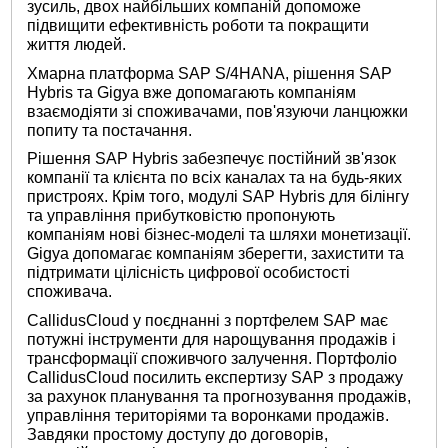
зусиль, двох найбільших компаній допоможе
підвищити ефективність роботи та покращити
життя людей.
Хмарна платформа SAP S/4HANA, рішення SAP
Hybris та Gigya вже допомагають компаніям
взаємодіяти зі споживачами, пов'язуючи ланцюжки
попиту та постачання.
Рішення SAP Hybris забезпечує постійний зв'язок
компанії та клієнта по всіх каналах та на будь-яких
пристроях. Крім того, модулі SAP Hybris для білінгу
та управління прибутковістю пропонують
компаніям нові бізнес-моделі та шляхи монетизації.
Gigya допомагає компаніям зберегти, захистити та
підтримати цілісність цифрової особистості
споживача.
CallidusCloud у поєднанні з портфелем SAP має
потужні інструменти для нарощування продажів і
трансформації споживчого залучення. Портфоліо
CallidusCloud посилить експертизу SAP з продажу
за рахунок планування та прогнозування продажів,
управління територіями та воронками продажів.
Завдяки простому доступу до договорів,