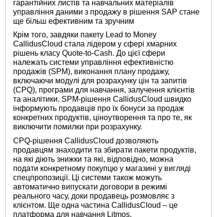
гарантійних листів та навчальних матеріалів
управління даними з продажу в рішення SAP стане
ще більш ефективним та зручним
Крім того, завдяки пакету Lead to Money
CallidusCloud стала лідером у сфері хмарних
рішень класу Quote-to-Cash. До цієї сфери
належать системи управління ефективністю
продажів (SPM), виконання плану продажу,
включаючи модулі для розрахунку цін та запитів
(CPQ), програми для навчання, залучення клієнтів
та аналітики. SPM-рішення CallidusCloud швидко
інформують продавців про їх бонуси за продаж
конкретних продуктів, ціноутворення та про те, як
виключити помилки при розрахунку.
CPQ-рішення CallidusCloud дозволяють
продавцям знаходити та збирати пакети продуктів,
на які діють знижки та які, відповідно, можна
подати конкретному покупцю у магазині у вигляді
спецпропозиції. Ці системи також можуть
автоматично випускати договори в режимі
реального часу, доки продавець розмовляє з
клієнтом. Ще одна частина CallidusCloud – це
платформа для навчання Litmos.