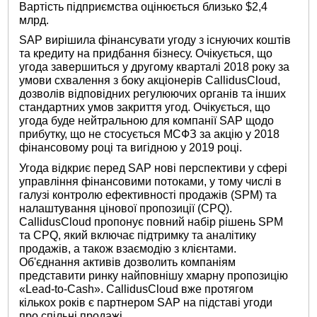
Вартість підприємства оцінюється близько $2,4
млрд.
SAP вирішила фінансувати угоду з існуючих коштів
та кредиту на придбання бізнесу. Очікується, що
угода завершиться у другому кварталі 2018 року за
умови схвалення з боку акціонерів CallidusCloud,
дозволів відповідних регулюючих органів та інших
стандартних умов закриття угод. Очікується, що
угода буде нейтральною для компанії SAP щодо
прибутку, що не стосується МСФЗ за акцію у 2018
фінансовому році та вигідною у 2019 році.
Угода відкриє перед SAP нові перспективи у сфері
управління фінансовими потоками, у тому числі в
галузі контролю ефективності продажів (SPM) та
налаштування цінової пропозиції (CPQ).
CallidusCloud пропонує повний набір рішень SPM
та CPQ, який включає підтримку та аналітику
продажів, а також взаємодію з клієнтами.
Об'єднання активів дозволить компаніям
представити ринку найповнішу хмарну пропозицію
«Lead-to-Cash». CallidusCloud вже протягом
кількох років є партнером SAP на підставі угоди
про спільні продажі.