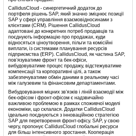
CallidusCloud - синергетичний додаток до
портфеля рішень SAP, який значно зміцнює позиції
SAP у сфері управління взаємовідносинами з
клієнтами (CRM). Рішення CallidusCloud
адаптовані до конкретних потреб продавців та
поєднують інформацію про продажах, куди
відносяться ціноутворення, пільги та комісійні
виплати, із системами планування ресурсів
підприємства (ERP). CallidusCloud, як частина SAP,
пов'язуватиме фронт та бек-офіси,
вибудовуватиме процес продажу, відстежуватиме
компенсації та корпоративні цілі, а також
забезпечуватиме обмін даними в реальному часі
між галузевим та фінансовим департаментами.
Вибудовування міцних зв'язків і ліній взаємодії між
бек-офісом і фронт-офісом є надзвичайно
важливою проблемою в рамках споживчої моделі
економіки, що склалася. Додатки CallidusCloud
ідеально поєднуються з інноваційною стратегією
SAP для перетворення фронт-офісу. SAP, у свою
чергу, пропонує CallidusCloud глобальні ресурси
для більш інтенсивного зростання. Кооперація