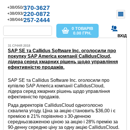
370-3627
+38/050/
220-0872
+38/093/
257-2444
+38/044/
0 ТОВАРІВ
0.00
ГРН.
ВХІД
31 СІЧНЯ 2018
SAP SE та Callidus Software Inc. оголосили про
покупку SAP America компанії CallidusCloud,
лідера серед хмарних рішень щодо управління
ефективністю продажів.
SAP SE та Callidus Software Inc. оголосили про
купівлю SAP America компанії CallidusCloud,
лідера серед хмарних рішень щодо управління
ефективністю продажів.
Рада директорів CallidusCloud одноголосно
схвалила угоду. Ціна за акцію становить $36,00 і є
премією в 21% порівняно з 30-денною
середньозваженою ціною за акцію і 28% премію за
90-денну середню ціну за одну акцію CallidusCloud.