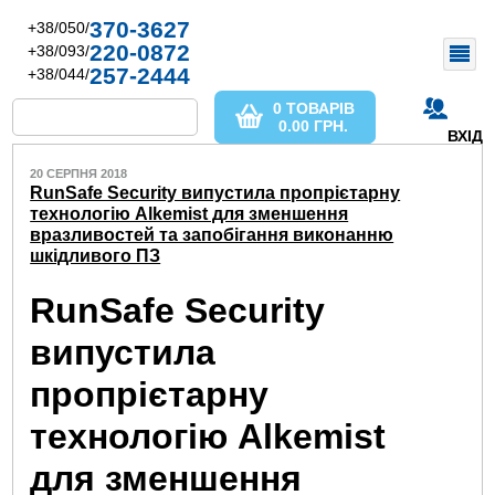
370-3627
+38/050/
220-0872
+38/093/
257-2444
+38/044/
0 ТОВАРІВ
0.00
ГРН.
ВХІД
20 СЕРПНЯ 2018
RunSafe Security випустила пропрієтарну
технологію Alkemist для зменшення
вразливостей та запобігання виконанню
шкідливого ПЗ
RunSafe Security
випустила
пропрієтарну
технологію Alkemist
для зменшення