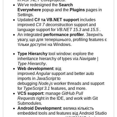
We've redesigned the
Search
Everywhere
popup and the
Plugins
pages in
Settings.
Updated
C# та VB.NET support
includes
improved
C# 7 deconstruction
support and
language support for
VB.NET 15.3
and
15.5
.
An integrated
performance profiler
. Зверніть
увагу, що для теперішнього, profiling features є
тільки доступні на Windows.
Type Hierarchy
tool window: explore the
inheritance hierarchy of types via
Navigate |
Type Hierarchy
.
Web development
: від
improved
Angular
support and better auto
imports in
JavaScript
to
debugging
Node.js
worker threads and support
for
TypeScript 3.1
features, and more.
VCS support:
manage
GitHub Pull
Requests
right in the IDE, and work with Git
Submodules.
Android Development
: велика кількість
embedded tools and features від Android Studio