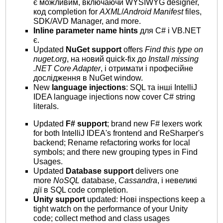
є можливим, включаючи WYSIWYG designer,
код completion for
AXML
/
Android Manifest
files,
SDK/AVD Manager, and more.
Inline parameter name hints
для C# і VB.NET
є.
Updated
NuGet support
offers
Find this type on
nuget.org
, на новий quick-fix до
Install missing
.NET Core Adapter
, і отримати і професійне
дослідження в NuGet window.
New
language injections
: SQL та інші IntelliJ
IDEA language injections now cover C# string
literals.
Updated
F# support
; brand new F# lexers work
for both IntelliJ IDEA's frontend and ReSharper's
backend; Rename refactoring works for local
symbols; and there new grouping types in Find
Usages.
Updated
Database support
delivers one
more
NoSQL
database,
Cassandra
, і невеликі
дії в SQL code completion.
Unity support
updated: Нові inspections keep a
tight watch on the performance of your Unity
code; collect method and class usages