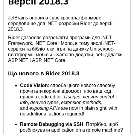
версії 2018.3
JetBrains оновила своє кросплатформове
середовище для .NET-розробки Rider до версії
2018.3
Rider дозволяє розробляти програми для .NET
Framework, .NET Core і Mono, в тому числі .NET-
сервіси та бібліотеки, ігри на движку Unity, крос-
платформні мобільні Xamarin-додатки, веб-додатки
ASP.NET і ASP. NET Core.
Що нового в Rider 2018.3
Code Vision
: спроба цього нового способу
прочитати корисні відомості про ваш код
праву в code editor.
Usages
,
version control
info
,
derived types
,
extension methods
,
and
exposing APIs
are now in plain sight, with
no additional actions required!
Remote Debugging via SSH
: Потрібно, щоб
розблокувати application on a remote machine?