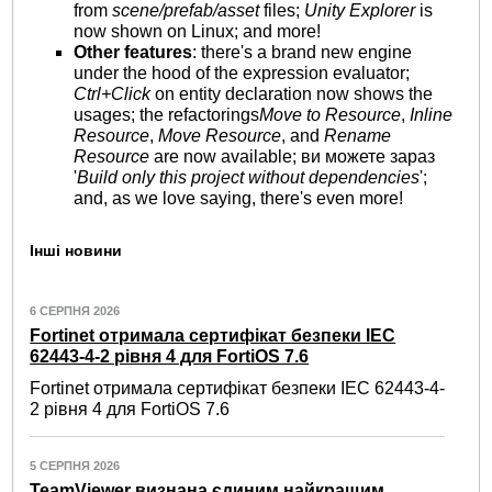
from
scene/prefab/asset
files;
Unity Explorer
is
now shown on Linux; and more!
Other features
: there's a brand new engine
under the hood of the expression evaluator;
Ctrl+Click
on entity declaration now shows the
usages; the refactorings
Move to Resource
,
Inline
Resource
,
Move Resource
, and
Rename
Resource
are now available; ви можете зараз
'
Build only this project without dependencies
';
and, as we love saying, there's even more!
Інші новини
6 СЕРПНЯ 2026
Fortinet отримала сертифікат безпеки IEC
62443-4-2 рівня 4 для FortiOS 7.6
Fortinet отримала сертифікат безпеки IEC 62443-4-
2 рівня 4 для FortiOS 7.6
5 СЕРПНЯ 2026
TeamViewer визнана єдиним найкращим