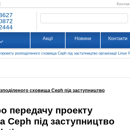
Контак
3627
0872
2444
Акції
Новини
Контакти
проекту розподіленого сховища Ceph під заступництво організації Linux 
озподіленого сховища Ceph під заступництво
ро передачу проекту
а Ceph під заступництво