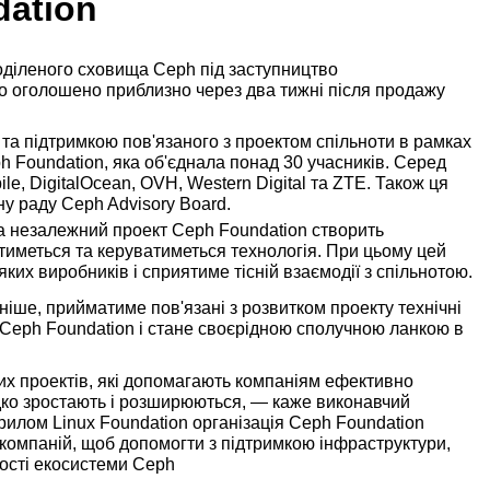
dation
оділеного сховища Ceph під заступництво
уло оголошено приблизно через два тижні після продажу
та підтримкою пов'язаного з проектом спільноти в рамках
h Foundation, яка об'єднала понад 30 учасників. Серед
ile, DigitalOcean, OVH, Western Digital та ZTE. Також ця
ну раду Ceph Advisory Board.
а незалежний проект Ceph Foundation створить
тиметься та керуватиметься технологія. При цьому цей
ких виробників і сприятиме тісній взаємодії з спільнотою.
ніше, прийматиме пов'язані з розвитком проекту технічні
и Ceph Foundation і стане своєрідною сполучною ланкою в
них проектів, які допомагають компаніям ефективно
дко зростають і розширюються, — каже виконавчий
рилом Linux Foundation організація Ceph Foundation
 компаній, щоб допомогти з підтримкою інфраструктури,
ності екосистеми Ceph