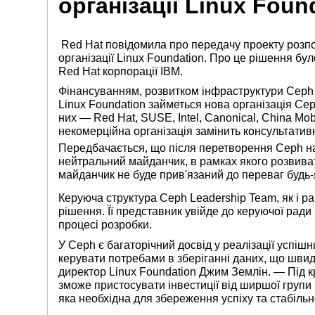
організації Linux Foun
Red Hat повідомила про передачу проекту розп
організації Linux Foundation. Про це рішення б
Red Hat корпорації IBM.
Фінансуванням, розвитком інфраструктури Ceph 
Linux Foundation займеться нова організація Cep
них — Red Hat, SUSE, Intel, Canonical, China Mob
некомерційна організація замінить консультатив
Передбачається, що після перетворення Ceph н
нейтральний майданчик, в рамках якого розвива
майданчик не буде прив'язаний до переваг будь-я
Керуюча структура Ceph Leadership Team, як і ра
рішення. Її представник увійде до керуючої рад
процесі розробки.
У Ceph є багаторічний досвід у реалізації успіш
керувати потребами в зберіганні даних, що шви
директор Linux Foundation Джим Землін. — Під к
зможе пристосувати інвестиції від ширшої групи
яка необхідна для збереження успіху та стабіль