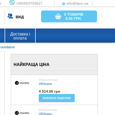
т:
+380503703627
info@itpro.ua
0 ТОВАРІВ
ВХІД
0.00
ГРН.
Доставка і
оплата
Foundation
НАЙКРАЩА ЦІНА
Chaos Group
VRScans
4 514.00 грн
ВИБРАТИ ЛІЦЕНЗІЮ
Chaos Group
VRScans