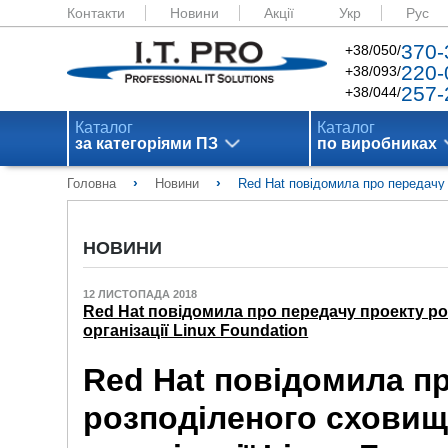
Контакти
Новини
Акції
Укр
Рус
370-
+38/050/
220-
+38/093/
257-
+38/044/
Каталог
Каталог
за категоріями ПЗ
по виробниках
›
›
Головна
Новини
Red Hat повідомила про передачу 
НОВИНИ
12 ЛИСТОПАДА 2018
Red Hat повідомила про передачу проекту р
організації Linux Foundation
Red Hat повідомила п
розподіленого сховищ