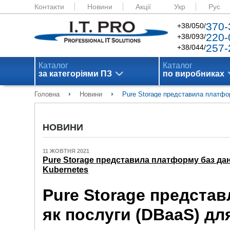
Контакти
Новини
Акції
Укр
Рус
370-
+38/050/
220-
+38/093/
257-
+38/044/
Каталог
Каталог
за категоріями ПЗ
по виробниках
›
›
Головна
Новини
Pure Storage представила платфор
НОВИНИ
11 ЖОВТНЯ 2021
Pure Storage представила платформу баз дани
Kubernetes
Pure Storage предста
як послуги (DBaaS) дл