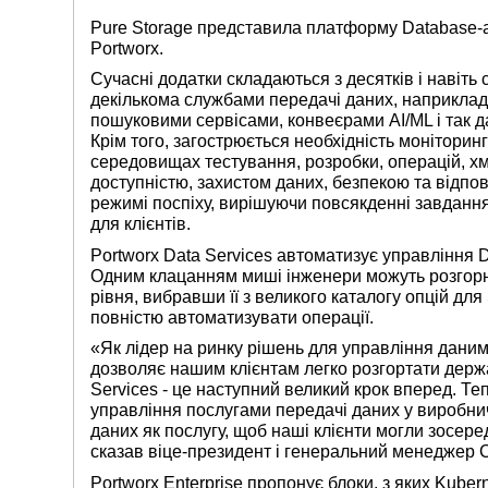
Pure Storage представила платформу Database-a
Portworx.
Сучасні додатки складаються з десятків і навіть 
декількома службами передачі даних, наприклад,
пошуковими сервісами, конвеєрами AI/ML і так д
Крім того, загострюється необхідність моніторин
середовищах тестування, розробки, операцій, хм
доступністю, захистом даних, безпекою та відпо
режимі поспіху, вирішуючи повсякденні завдання
для клієнтів.
Portworx Data Services автоматизує управління 
Одним клацанням миші інженери можуть розгорн
рівня, вибравши її з великого каталогу опцій дл
повністю автоматизувати операції.
«Як лідер на ринку рішень для управління дани
дозволяє нашим клієнтам легко розгортати держа
Services - це наступний великий крок вперед. Т
управління послугами передачі даних у виробни
даних як послугу, щоб наші клієнти могли зосере
сказав віце-президент і генеральний менеджер Cl
Portworx Enterprise пропонує блоки, з яких Kub