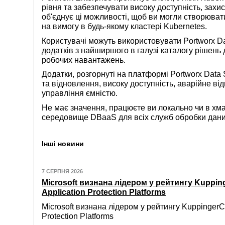
рівня та забезпечувати високу доступність, захис
об'єднує ці можливості, щоб ви могли створюва
на вимогу в будь-якому кластері Kubernetes.
Користувачі можуть використовувати Portworx D
додатків з найширшого в галузі каталогу рішень
робочих навантажень.
Додатки, розгорнуті на платформі Portworx Data
та відновлення, високу доступність, аварійне ві
управління ємністю.
Не має значення, працюєте ви локально чи в хма
середовище DBaaS для всіх служб обробки даних
Інші новини
7 СЕРПНЯ 2026
Microsoft визнана лідером у рейтингу Kuppin
Application Protection Platforms
Microsoft визнана лідером у рейтингу KuppingerC
Protection Platforms