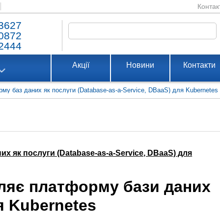
Контак
3627
0872
2444
Акції
Новини
Контакти
му баз даних як послуги (Database-as-a-Service, DBaaS) для Kubernetes
х як послуги (Database-as-a-Service, DBaaS) для
вляє платформу бази даних
я Kubernetes