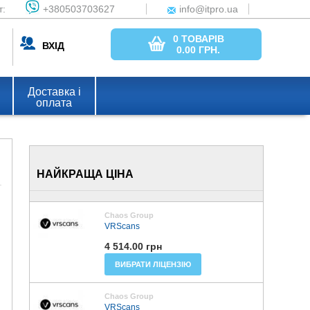
т:
+380503703627
info@itpro.ua
0 ТОВАРІВ
ВХІД
0.00
ГРН.
Доставка і
оплата
НАЙКРАЩА ЦІНА
Chaos Group
VRScans
4 514.00 грн
ВИБРАТИ ЛІЦЕНЗІЮ
Chaos Group
VRScans