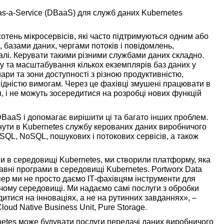
s-a-Service (DBaaS) для служб даних Kubernetes
сотень мікросервісів, які часто підтримуються одним або
 базами даних, чергами потоків і повідомлень,
алі. Керувати такими різними службами даних складно.
гу та масштабування кількох екземплярів баз даних у
ари та зони доступності з різною продуктивністю,
відністю вимогам. Через це фахівці змушені працювати в
, і не можуть зосередитися на розробці нових функцій
DBaaS і допомагає вирішити ці та багато інших проблем.
ути в Kubernetes службу керованих даних виробничого
я SQL, NoSQL, пошукових і потокових сервісів, а також
ми в середовищі Kubernetes, ми створили платформу, яка
вні програми в середовищі Kubernetes. Portworx Data
епер ми не просто даємо ІТ-фахівцям інструменти для
чому середовищі. Ми надаємо самі послуги з обробки
дитися на інноваціях, а не на рутинних завданнях», –
oud Native Business Unit, Pure Storage.
ernetes може будувати послуги передачі даних виробничого