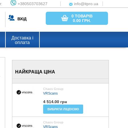
т:
+380503703627
info@itpro.ua
0 ТОВАРІВ
ВХІД
0.00
ГРН.
Доставка і
оплата
НАЙКРАЩА ЦІНА
Chaos Group
VRScans
4 514.00 грн
ВИБРАТИ ЛІЦЕНЗІЮ
Chaos Group
VRScans