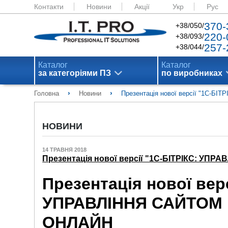
Контакти
Новини
Акції
Укр
Рус
370-
+38/050/
220-
+38/093/
257-
+38/044/
Каталог
Каталог
за категоріями ПЗ
по виробниках
›
›
Головна
Новини
Презентація нової версії "1С-Б
НОВИНИ
14 ТРАВНЯ 2018
Презентація нової версії "1С-БІТРІКС: УПР
Презентація нової верс
УПРАВЛІННЯ САЙТОМ 18
ОНЛАЙН