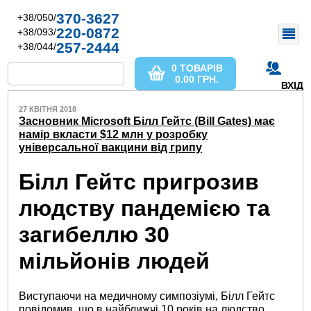
370-3627
+38/050/
220-0872
+38/093/
257-2444
+38/044/
0 ТОВАРІВ
0.00
ГРН.
ВХІД
27 КВІТНЯ 2018
Засновник Microsoft Білл Гейтс (Bill Gates) має
намір вкласти $12 млн у розробку
універсальної вакцини від грипу
Білл Гейтс пригрозив
людству пандемією та
загибеллю 30
мільйонів людей
Виступаючи на медичному симпозіумі, Білл Гейтс
повідомив, що в найближчі 10 років на людство