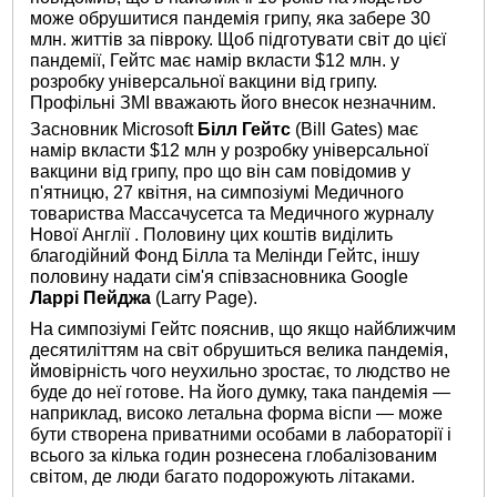
може обрушитися пандемія грипу, яка забере 30
млн. життів за півроку. Щоб підготувати світ до цієї
пандемії, Гейтс має намір вкласти $12 млн. у
розробку універсальної вакцини від грипу.
Профільні ЗМІ вважають його внесок незначним.
Засновник Microsoft
Білл Гейтс
(Bill Gates) має
намір вкласти $12 млн у розробку універсальної
вакцини від грипу, про що він сам повідомив у
п'ятницю, 27 квітня, на симпозіумі Медичного
товариства Массачусетса та Медичного журналу
Нової Англії . Половину цих коштів виділить
благодійний Фонд Білла та Мелінди Гейтс, іншу
половину надати сім'я співзасновника Google
Ларрі Пейджа
(Larry Page).
На симпозіумі Гейтс пояснив, що якщо найближчим
десятиліттям на світ обрушиться велика пандемія,
ймовірність чого неухильно зростає, то людство не
буде до неї готове. На його думку, така пандемія —
наприклад, високо летальна форма віспи — може
бути створена приватними особами в лабораторії і
всього за кілька годин рознесена глобалізованим
світом, де люди багато подорожують літаками.