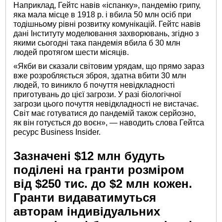
Наприклад, Гейтс навів «іспанку», пандемію грипу,
яка мала місце в 1918 р. і вбила 50 млн осіб при
тодішньому рівні розвитку комунікацій. Гейтс навів
дані Інституту моделювання захворювань, згідно з
якими сьогодні така пандемія вбила б 30 млн
людей протягом шести місяців.
«Якби ви сказали світовим урядам, що прямо зараз
вже розробляється зброя, здатна вбити 30 млн
людей, то виникло б почуття невідкладності
приготувань до цієї загрози. У разі біологічної
загрози цього почуття невідкладності не вистачає.
Світ має готуватися до пандемій також серйозно,
як він готується до воєн», — наводить слова Гейтса
ресурс Business Insider.
Зазначені $12 млн будуть
поділені на гранти розміром
від $250 тис. до $2 млн кожен.
Гранти видаватимуться
авторам індивідуальних