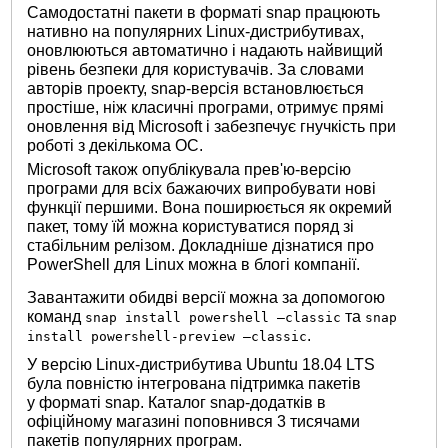
Самодостатні пакети в форматі snap працюють
нативно на популярних Linux-дистрибутивах,
оновлюються автоматично і надають найвищий
рівень безпеки для користувачів. За словами
авторів проекту, snap-версія встановлюється
простіше, ніж класичні програми, отримує прямі
оновлення від Microsoft і забезпечує гнучкість при
роботі з декількома ОС.
Microsoft також опублікувала прев'ю-версію
програми для всіх бажаючих випробувати нові
функції першими. Вона поширюється як окремий
пакет, тому їй можна користуватися поряд зі
стабільним релізом. Докладніше дізнатися про
PowerShell для Linux можна в блогі компанії.
Завантажити обидві версії можна за допомогою
команд
та
snap install powershell –classic
snap
.
install powershell-preview –classic
У версію Linux-дистрибутива Ubuntu 18.04 LTS
була повністю інтегрована підтримка пакетів
у форматі snap. Каталог snap-додатків в
офіційному магазині поповнився 3 тисячами
пакетів популярних програм.