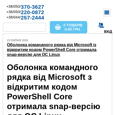
370-3627
+38/050/
220-0872
+38/093/
257-2444
+38/044/
0 ТОВАРІВ
0.00
ГРН.
ВХІД
23 ЛИПНЯ 2018
Оболонка командного рядка від Microsoft із
відкритим кодом PowerShell Core отримала
snap-версію для ОС Linux
Оболонка командного
рядка від Microsoft з
відкритим кодом
PowerShell Core
отримала snap-версію