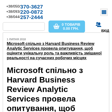
370-3627
+38/050/
220-0872
+38/093/
257-2444
+38/044/
0 ТОВАРІВ
0.00
ГРН.
ВХІД
1 ЛИПНЯ 2018
Microsoft спільно з Harvard Business Review
Analytic Services провела опитування, щоб
оцінити унікальну роль та важливість змішаної
реальності на сучасних робочих місцях
Microsoft спільно з
Harvard Business
Review Analytic
Services провела
опитування, щоб