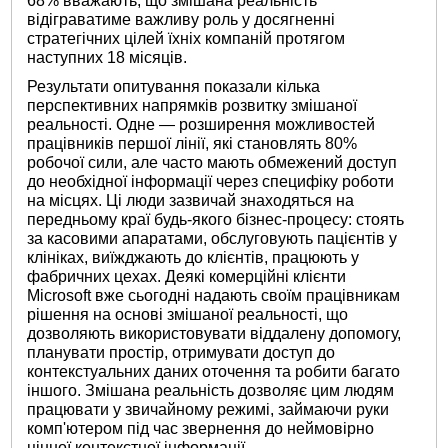
68% вважають, що змішана реальність
відіграватиме важливу роль у досягненні
стратегічних цілей їхніх компаній протягом
наступних 18 місяців.
Результати опитування показали кілька
перспективних напрямків розвитку змішаної
реальності. Одне — розширення можливостей
працівників першої лінії, які становлять 80%
робочої сили, але часто мають обмежений доступ
до необхідної інформації через специфіку роботи
на місцях. Ці люди зазвичай знаходяться на
передньому краї будь-якого бізнес-процесу: стоять
за касовими апаратами, обслуговують пацієнтів у
клініках, виїжджають до клієнтів, працюють у
фабричних цехах. Деякі комерційні клієнти
Microsoft вже сьогодні надають своїм працівникам
рішення на основі змішаної реальності, що
дозволяють використовувати віддалену допомогу,
планувати простір, отримувати доступ до
контекстуальних даних оточення та робити багато
іншого. Змішана реальність дозволяє цим людям
працювати у звичайному режимі, займаючи руки
комп'ютером під час звернення до неймовірно
цінної контекстної інформації.