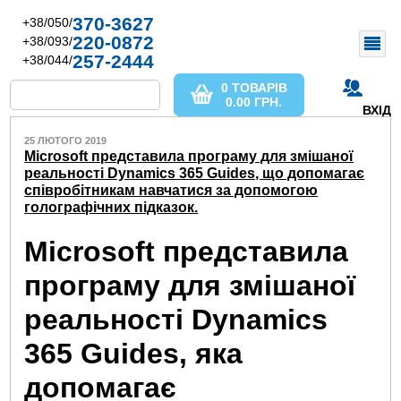
370-3627
+38/050/
220-0872
+38/093/
257-2444
+38/044/
0 ТОВАРІВ
0.00
ГРН.
ВХІД
25 ЛЮТОГО 2019
Microsoft представила програму для змішаної
реальності Dynamics 365 Guides, що допомагає
співробітникам навчатися за допомогою
голографічних підказок.
Microsoft представила
програму для змішаної
реальності Dynamics
365 Guides, яка
допомагає