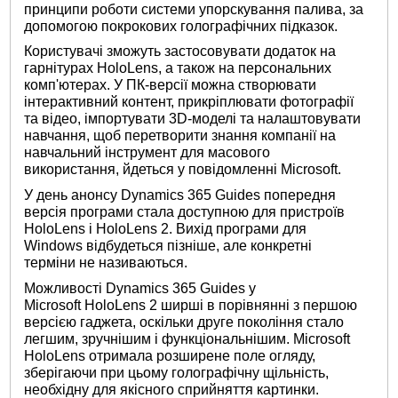
принципи роботи системи упорскування палива, за
допомогою покрокових голографічних підказок.
Користувачі зможуть застосовувати додаток на
гарнітурах HoloLens, а також на персональних
комп'ютерах. У ПК-версії можна створювати
інтерактивний контент, прикріплювати фотографії
та відео, імпортувати 3D-моделі та налаштовувати
навчання, щоб перетворити знання компанії на
навчальний інструмент для масового
використання, йдеться у повідомленні Microsoft.
У день анонсу Dynamics 365 Guides попередня
версія програми стала доступною для пристроїв
HoloLens і HoloLens 2. Вихід програми для
Windows відбудеться пізніше, але конкретні
терміни не називаються.
Можливості Dynamics 365 Guides у
Microsoft HoloLens 2 ширші в порівнянні з першою
версією гаджета, оскільки друге покоління стало
легшим, зручнішим і функціональнішим. Microsoft
HoloLens отримала розширене поле огляду,
зберігаючи при цьому голографічну щільність,
необхідну для якісного сприйняття картинки.