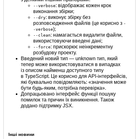
: відображає кожен крок
--verbose
виконання збірки;
: виконує збірку без
--dry
розповсюдження файлів (це корисно з
-
);
-verbose
: намагається видалити файли,
--clean
використовуючи введені дані;
: прискорює неінкрементну
--force
розбудову проекту.
Введений новий тип — unknown тип, який
тепер може використовуватися в випадках
із описом найменш доступного типу
в TypeScript. Це корисно для API-інтерфейсів,
які буквально повідомляють: «значення може
бути будь-яким, потрібна перевірка».
Допрацьовано інтерфейс функції пошуку
помилок та причин їх виникнення. Також
додано підтримку JSX.
Інші новини