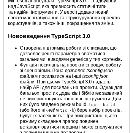
Microsoft анонсувала TypeScript 3.0 — надбудову
над JavaScript, яка привносить статичні типи
та надійні інструменти. У версії додано новий
спосіб масштабування та структурування проектів
користувачів, а також інші покращення та зміни.
Нововведення TypeScript 3.0
Створена підтримка роботи зі списками, що
дозволяє решті параметрів вважатися
загальними, виводячи generics у тип кортежів.
Функція посилань на проекти спрощує роботу
зі сценаріями. Вона дозволяє
tsconfig.json
файлам посилатися на інші
tsconfig.json
файли. При цьому TypeScript 3.0 надасть
набір API для посилань на проекти. Однак для
багатьох простих додатків і бібліотек зазвичай
не використовують зовнішні інструменти. Для
них було введено режим build.
tsc --build
(або його нікнейм
) бере набір проектів,
tsc -b
будує їх залежність. При використанні цього
режиму складання прапор повинен
встановлюватися першим і може сполучатися
з деякими іншими прапорами: